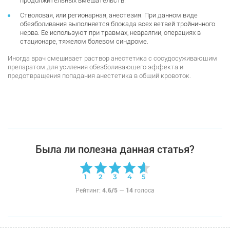
продолжительных вмешательств.
Стволовая, или регионарная, анестезия. При данном виде
обезболивания выполняется блокада всех ветвей тройничного
нерва. Ее используют при травмах, невралгии, операциях в
стационаре, тяжелом болевом синдроме.
Иногда врач смешивает раствор анестетика с сосудосуживающим
препаратом для усиления обезболивающего эффекта и
предотвращения попадания анестетика в общий кровоток.
Была ли полезна данная статья?
Рейтинг:
4.6/5
—
14
голоса