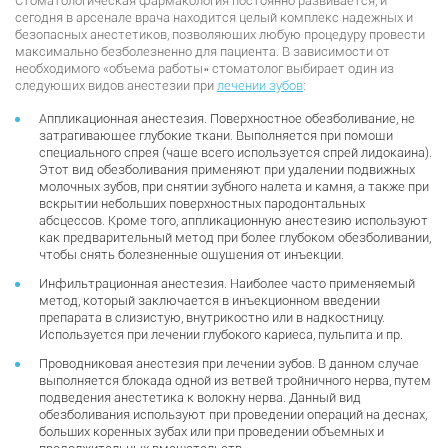
Стоматологическая фармакология постоянно развивается, и
сегодня в арсенале врача находится целый комплекс надежных и
безопасных анестетиков, позволяющих любую процедуру провести
максимально безболезненно для пациента. В зависимости от
необходимого «объема работы» стоматолог выбирает один из
следующих видов анестезии при
лечении зубов
:
Аппликационная анестезия. Поверхностное обезболивание, не
затрагивающее глубокие ткани. Выполняется при помощи
специального спрея (чаще всего используется спрей лидокаина).
Этот вид обезболивания применяют при удалении подвижных
молочных зубов, при снятии зубного налета и камня, а также при
вскрытии небольших поверхностных пародонтальных
абсцессов. Кроме того, аппликационную анестезию используют
как предварительный метод при более глубоком обезболивании,
чтобы снять болезненные ощущения от инъекции.
Инфильтрационная анестезия. Наиболее часто применяемый
метод, который заключается в инъекционном введении
препарата в слизистую, внутрикостно или в надкостницу.
Используется при лечении глубокого кариеса, пульпита и пр.
Проводниковая анестезия при лечении зубов. В данном случае
выполняется блокада одной из ветвей тройничного нерва, путем
подведения анестетика к волокну нерва. Данный вид
обезболивания используют при проведении операций на деснах,
больших коренных зубах или при проведении объемных и