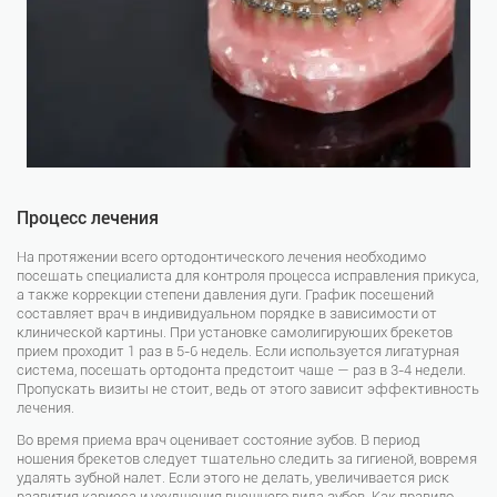
Процесс лечения
На протяжении всего ортодонтического лечения необходимо
посещать специалиста для контроля процесса исправления прикуса,
а также коррекции степени давления дуги. График посещений
составляет врач в индивидуальном порядке в зависимости от
клинической картины. При установке самолигирующих брекетов
прием проходит 1 раз в 5-6 недель. Если используется лигатурная
система, посещать ортодонта предстоит чаще — раз в 3-4 недели.
Пропускать визиты не стоит, ведь от этого зависит эффективность
лечения.
Во время приема врач оценивает состояние зубов. В период
ношения брекетов следует тщательно следить за гигиеной, вовремя
удалять зубной налет. Если этого не делать, увеличивается риск
развития кариеса и ухудшения внешнего вида зубов. Как правило,