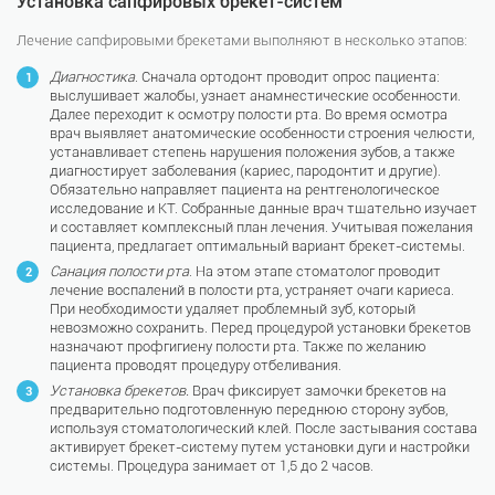
Установка сапфировых брекет-систем
Лечение сапфировыми брекетами выполняют в несколько этапов:
Диагностика
. Сначала ортодонт проводит опрос пациента:
выслушивает жалобы, узнает анамнестические особенности.
Далее переходит к осмотру полости рта. Во время осмотра
врач выявляет анатомические особенности строения челюсти,
устанавливает степень нарушения положения зубов, а также
диагностирует заболевания (кариес, пародонтит и другие).
Обязательно направляет пациента на рентгенологическое
исследование и КТ. Собранные данные врач тщательно изучает
и составляет комплексный план лечения. Учитывая пожелания
пациента, предлагает оптимальный вариант брекет-системы.
Санация полости рта
. На этом этапе стоматолог проводит
лечение воспалений в полости рта, устраняет очаги кариеса.
При необходимости удаляет проблемный зуб, который
невозможно сохранить. Перед процедурой установки брекетов
назначают профгигиену полости рта. Также по желанию
пациента проводят процедуру отбеливания.
Установка
брекетов.
Врач фиксирует замочки брекетов на
предварительно подготовленную переднюю сторону зубов,
используя стоматологический клей. После застывания состава
активирует брекет-систему путем установки дуги и настройки
системы. Процедура занимает от 1,5 до 2 часов.