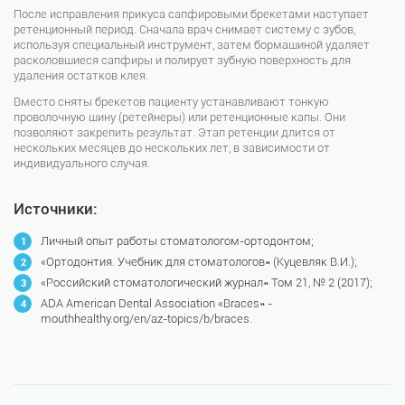
После исправления прикуса сапфировыми брекетами наступает
ретенционный период. Сначала врач снимает систему с зубов,
используя специальный инструмент, затем бормашиной удаляет
расколовшиеся сапфиры и полирует зубную поверхность для
удаления остатков клея.
Вместо сняты брекетов пациенту устанавливают тонкую
проволочную шину (ретейнеры) или ретенционные капы. Они
позволяют закрепить результат. Этап ретенции длится от
нескольких месяцев до нескольких лет, в зависимости от
индивидуального случая.
Источники:
Личный опыт работы стоматологом-ортодонтом;
«Ортодонтия. Учебник для стоматологов» (Куцевляк В.И.);
«Российский стоматологический журнал» Том 21, № 2 (2017);
ADA American Dental Association «Braces» -
mouthhealthy.org/en/az-topics/b/braces.