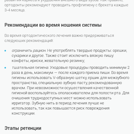
ортодонты рекомендуют проводить профгигиену с брекета каждые
3-4 месяца.
Рекомендации во время ношения системы
Во время ортодонтического лечения важно придерживаться
следующих рекомендаций:
ограничить рацион
. Не употреблять твердые продукты: орешки,
сухарики и другое. Также стоит исключить вязкую пищу:
конфеты, ириски, жевательную резинку;
тщательная гигиена
. Уходовые процедуры проводить минимум 2
раза в день, максимум — после каждого приема пищи. Во время
гигиены использовать V-образную щетку, ершик для межзубного
пространства, специальную зубную пасту, рекомендованную
врачом. При невозможности осуществления качественной
гигиеной воспользуйтесь ополаскивателем для полости рта. Для
очищения труднодоступных мест можно использовать
ирригатор. Зубную нить в период лечения лучше не
использовать, так как повышается риск повреждения
конструкции.
Этапы ретенции