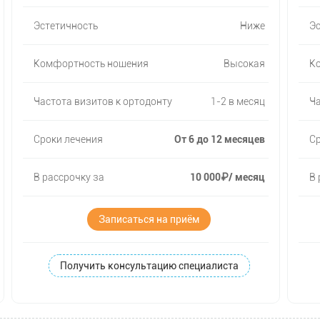
Эстетичность
Ниже
Эс
Комфортность ношения
Высокая
К
Частота визитов к ортодонту
1-2 в месяц
Ча
Сроки лечения
От 6 до 12 месяцев
Ср
В рассрочку за
10 000₽/ месяц
В 
Записаться на приём
Получить консультацию специалиста