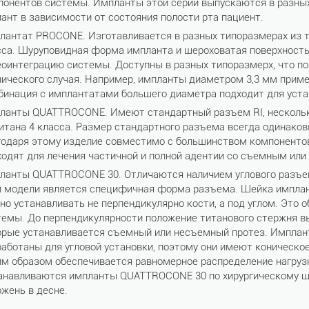
понентов системы. Импланты этой серии выпускаются в разных
ант в зависимости от состояния полости рта пациент.
лантат PROCONE. Изготавливается в разных типоразмерах из ти
сса. Шуруповидная форма импланта и шероховатая поверхност
еоинтеграцию системы. Доступны в разных типоразмерх, что по
нического случая. Например, импланты диаметром 3,3 мм приме
бинация с имплантатами большего диаметра подходит для уста
ланты QUATTROCONE. Имеют стандартный разъем RI, нескольк
титана 4 класса. Размер стандартного разъема всегда одинако
годаря этому изделие совместимо с большинством компоненто
ходят для лечения частичной и полной адентии со съемным ил
ланты QUATTROCONE 30. Отличаются наличием углового разъема
й модели является специфичная форма разъема. Шейка импланта
но устанавливать не перпендикулярно кости, а под углом. Это 
темы. До перпендикулярности положение титанового стержня в
орые устанавливается съемный или несъемный протез. Импла
работаны для угловой установки, поэтому они имеют коническо
им образом обеспечивается равномерное распределение нагрузк
анавливаются импланты QUATTROCONE 30 по хирургическому ша
ржень в десне.