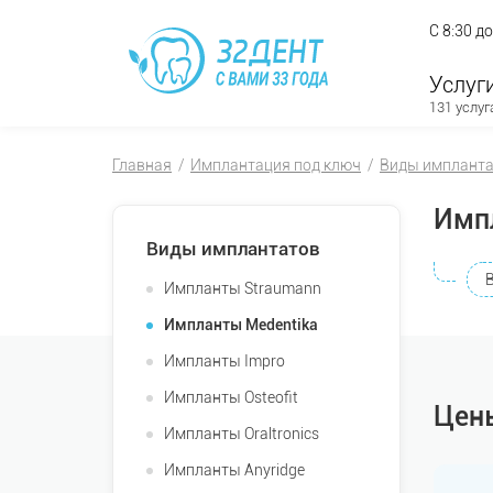
С 8:30 д
Услуг
131 услуг
Главная
Имплантация под ключ
Виды имплант
Имп
Виды имплантатов
Импланты Straumann
Импланты Medentika
Импланты Impro
Импланты Osteofit
Цен
Импланты Oraltronics
Импланты Anyridge