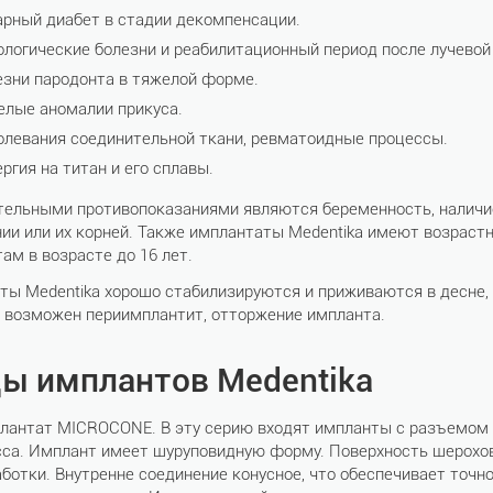
арный диабет в стадии декомпенсации.
ологические болезни и реабилитационный период после лучевой
езни пародонта в тяжелой форме.
елые аномалии прикуса.
олевания соединительной ткани, ревматоидные процессы.
ргия на титан и его сплавы.
тельными противопоказаниями являются беременность, наличие
ии или их корней. Также имплантаты Medentika имеют возрастн
ам в возрасте до 16 лет.
ты Medentika хорошо стабилизируются и приживаются в десне,
х возможен периимплантит, отторжение импланта.
ы имплантов Medentika
лантат MICROCONE. В эту серию входят импланты с разъемом RI
сса. Имплант имеет шуруповидную форму. Поверхность шерохов
аботки. Внутренне соединение конусное, что обеспечивает точн