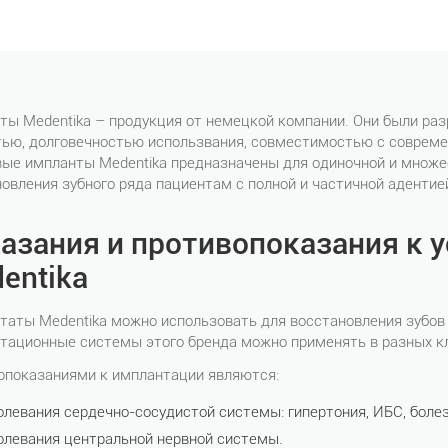
ы Medentika – продукция от немецкой компании. Они были раз
тью, долговечностью использвания, совместимостью с совре
вые импланты Medentika предназначены для одиночной и множе
овления зубного ряда пациентам с полной и частичной адентие
азания и противопоказания к 
entika
аты Medentika можно использовать для восстановления зубов 
тационные системы этого бренда можно применять в разных кл
опоказаниями к имплантации являются:
олевания сердечно-сосудистой системы: гипертония, ИБС, болез
олевания центральной нервной системы.