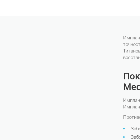
Имплант
точнос
Титано
восстан
Пок
Med
Имплант
Имплан
Против
Заб
Заб