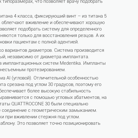
 типоразмерах, что позволяет врачу подобрать
тана 4 класса, фиксирующий винт – из титана 5
ь облегчают вживление и обеспечивают хорошую
зволяет подобрать систему для определенного
няются только для восстановления резцов. А их
новки пациентам с полной адентией.
о вариантов диаметров. Система производится
вый, независимо от диаметра имплантата.
в имплантационных систем Medentika. Импланты
и несъемным протезированием.
 AI (угловой). Отличительной особенностью
 срезана под углом 30 градусов, поэтому его
обеспечивает более высокую стабильность
ыравнивается с помощью угловых абатментов, на
нтаты QUATTROCONE 30 были специально
е соединение с геометрическим замыканием.
и при вживлении стержня под углом.
блону. Это позволяет точно позиционировать