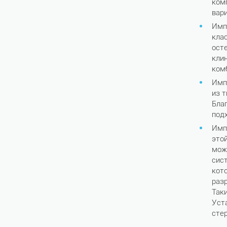
ком
вари
Имп
кла
ост
кли
ком
Имп
из 
Бла
под
Имп
это
мож
сис
кот
раз
Так
Уст
сте