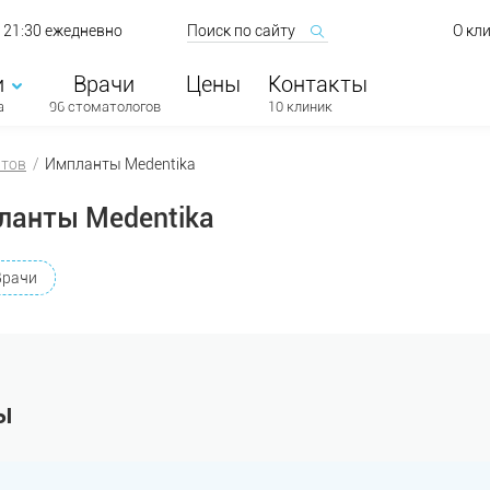
о 21:30 ежедневно
О кл
и
Врачи
Цены
Контакты
а
96 стоматологов
10 клиник
атов
Импланты Medentika
ланты Medentika
Врачи
ы