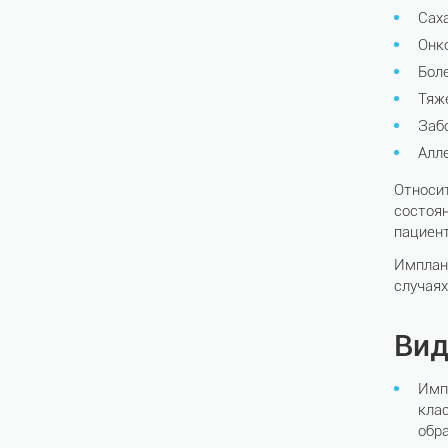
Сах
Онк
Бол
Тяж
Заб
Алле
Относи
состоян
пациент
Имплан
случая
Вид
Имп
кла
обр