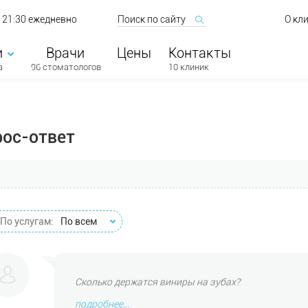
о 21:30 ежедневно
О кл
и
Врачи
Цены
Контакты
а
96 стоматологов
10 клиник
рос-ответ
По услугам:
По всем
Сколько держатся виниры на зубах?
подробнее...