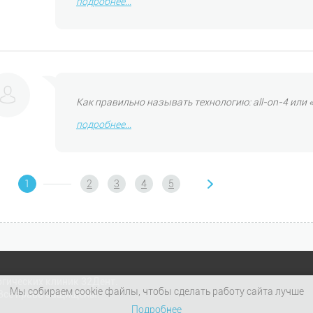
подробнее...
Как правильно называть технологию: all-on-4 или «
подробнее...
1
2
3
4
5
огических клиник 32Дент.
Мы собираем cookie файлы, чтобы сделать работу сайта лучше
 Все права защищены.
Подробнее