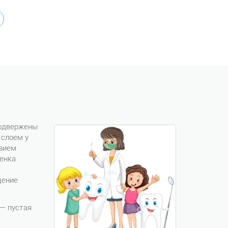
подвержены
 слоем у
твием
бенка
дение
 — пустая