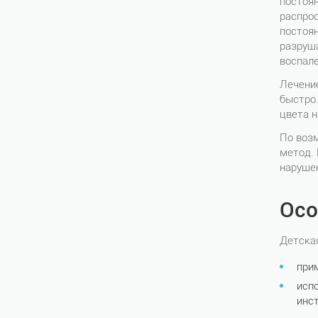
постоя
распрос
постоян
разруш
воспале
Лечение
быстро.
цвета н
По воз
метод.
нарушен
Осо
Детская
при
исп
инс