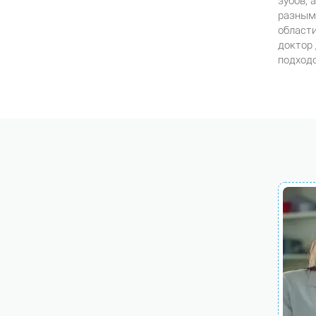
зубов, 
разными
област
доктор 
подходо