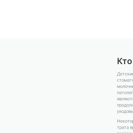
Кто
Детские
стомат
молочн
патоло
являют
продолж
уходовы
Некотор
трата 