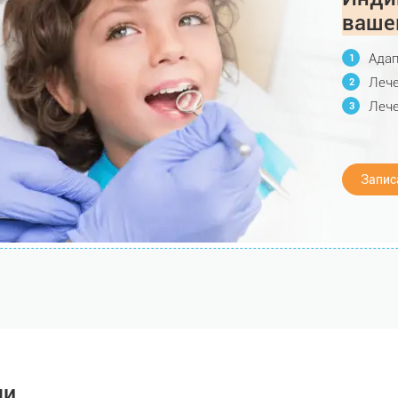
ваше
Адап
Лече
Лече
Запис
чи