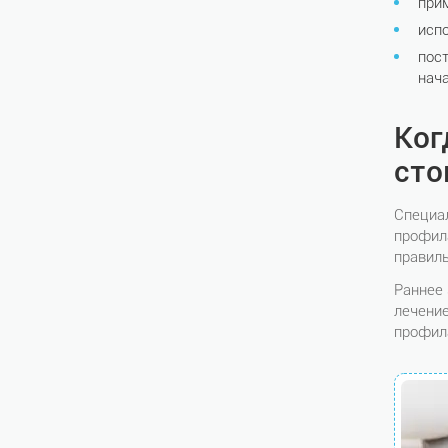
при
исп
пос
нач
Ког
сто
Специал
профила
правиль
Раннее
лечение
профил