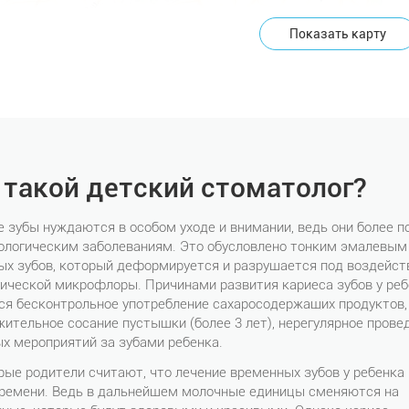
Показать карту
 такой детский стоматолог?
 зубы нуждаются в особом уходе и внимании, ведь они более 
ологическим заболеваниям. Это обусловлено тонким эмалевым
ых зубов, который деформируется и разрушается под воздейс
гической микрофлоры. Причинами развития кариеса зубов у ре
ся бесконтрольное употребление сахаросодержащих продуктов,
ительное сосание пустышки (более 3 лет), нерегулярное прове
х мероприятий за зубами ребенка.
ые родители считают, что лечение временных зубов у ребенка
времени. Ведь в дальнейшем молочные единицы сменяются на