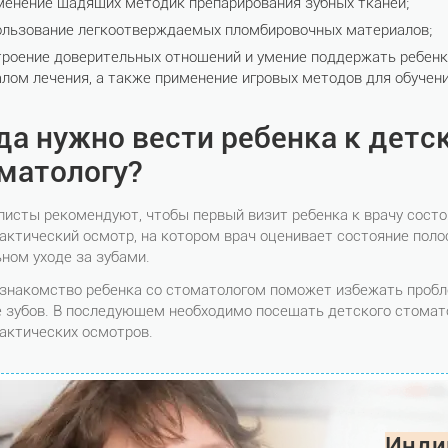
менение щадящих методик препарирования зубных тканей;
ользование легкоотверждаемых пломбировочных материалов;
троение доверительных отношений и умение поддержать ребенк
алом лечения, а также применение игровых методов для обучени
да нужно вести ребенка к детс
матологу?
исты рекомендуют, чтобы первый визит ребенка к врачу состоя
ктический осмотр, на котором врач оценивает состояние поло
ном уходе за зубами.
 знакомство ребенка со стоматологом поможет избежать пробл
 зубов. В последующем необходимо посещать детского стоматол
актических осмотров.
Инди