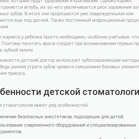
нные, которые будут здоровыми и красивыми. Однако кариес
траняется вглубь, из-за чего увеличивается риск заражения за
ных зубов. В итоге они прорезаются уже поврежденными или
аются еще под десной. Также постоянный инфекционный процес
ния.
 кариеса у ребенка просто необходимо, особенно учитывая, чт
 Поэтому посетить врача следует при возникновении первых п
а зубной эмали.
можности детский доктор использует зубосохраняющие методы 
 Ведь ранняя утрата зубов чревата смещением боковых элемен
ия прикуса.
бенности детской стоматолог
 стоматология имеет ряд особенностей:
менение безопасных анестетиков, подходящих для детей;
ользование современного оборудования и специализированных
трументов;