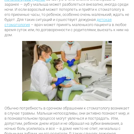
заранее – зуб у малыша может разболеться внезапно, иногда среди
ночи. И если взрослый может потерпеть и прийти к стоматологу в
его приемные часы, то ребенок, особенно очень маленький, ждать не
будет. Для таких ситуаций и существует дежурная
детская
стоматология
– врач может принять маленького пациента в любое
время суток или, по договоренности с родителями, выехать к ним на
дом.
Обычно потребность в срочном обращении к стоматологу возникает
в случае травмы. Малыши непоседливы, они активно познают мир, и
в познавательном процессе могут увлечься и пострадать. Или,
допустим, ребенок днем играл и не обращал на зубки внимания, а
ночью боль усилилась и все – в доме никто не спит, ни малыш с
больными зубами, ни его родители. В таких случаях дежурная