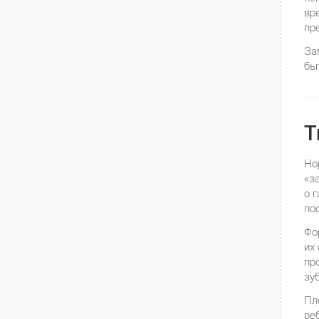
вр
пр
За
бы
Т
Но
«з
о 
по
Фо
их
пр
зу
Пл
ре