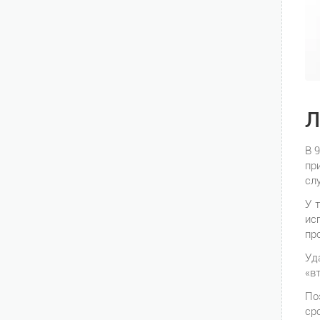
Л
В 
пр
сл
У 
ис
пр
Уд
«в
По
ср