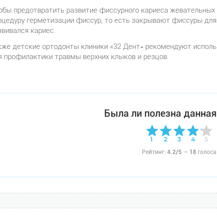
обы предотвратить развитие фиссурного кариеса жевательных 
оцедуру герметизации фиссур, то есть закрывают фиссуры для т
звивался кариес.
кже детские ортодонты клиники «32 Дент» рекомендуют испол
я профилактики травмы верхних клыков и резцов.
Была ли полезна данная
Рейтинг:
4.2/5
—
18
голоса