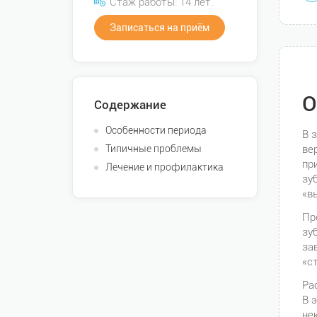
Стаж работы: 14 лет.
Записаться на приём
О
Содержание
Особенности периода
В 
Типичные проблемы
ве
пр
Лечение и профилактика
зу
«в
Пр
зу
за
«с
Ра
В 
не