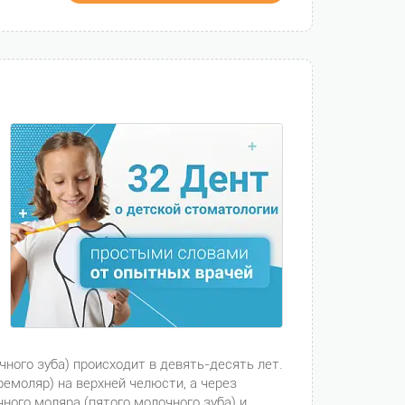
ного зуба) происходит в девять-десять лет.
ремоляр) на верхней челюсти, а через
ного моляра (пятого молочного зуба) и