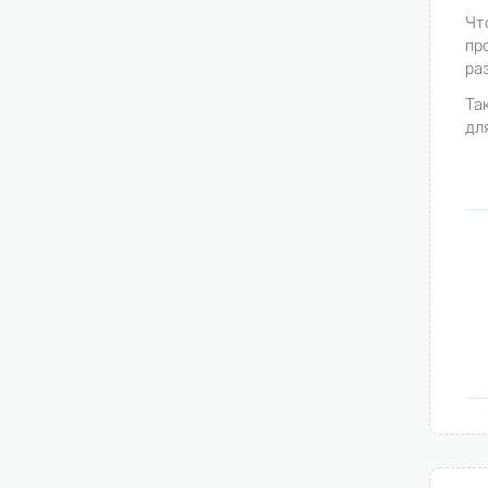
Чт
пр
ра
Та
дл