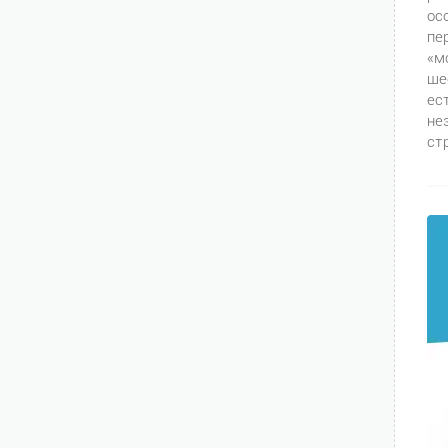
ос
пе
«м
ше
ес
не
ст