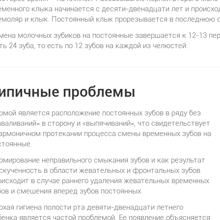
еменного клыка начинается с десяти-двенадцати лет и происхо
емоляр и клык. Постоянный клык прорезывается в последнюю 
мена молочных зубиков на постоянные завершается к 12-13 пер
ть 24 зуба, то есть по 12 зубов на каждой из челюстей.
ипичные проблемы
рмой является расположение постоянных зубов в ряду без
аваливаний» в сторону и «выпячиваний», что свидетельствует
гармоничном протекании процесса смены временных зубов на
стоянные.
рмирование неправильного смыкания зубов и как результат
 скученность в области жевательных и фронтальных зубов
оисходит в случае раннего удаления жевательных временных
бов и смещения вперед зубов постоянных.
охая гигиена полости рта девяти-двенадцати летнего
бенка является частой проблемой. Ее появление объясняется