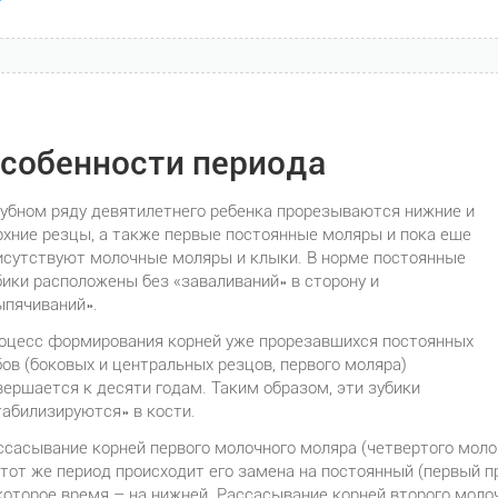
собенности периода
зубном ряду девятилетнего ребенка прорезываются нижние и
рхние резцы, а также первые постоянные моляры и пока еще
исутствуют молочные моляры и клыки. В норме постоянные
бики расположены без «заваливаний» в сторону и
ыпячиваний».
оцесс формирования корней уже прорезавшихся постоянных
бов (боковых и центральных резцов, первого моляра)
вершается к десяти годам. Таким образом, эти зубики
табилизируются» в кости.
ссасывание корней первого молочного моляра (четвертого молоч
этот же период происходит его замена на постоянный (первый п
которое время – на нижней. Рассасывание корней второго молоч