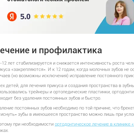
ечение и профилактика
9-12 лет стабилизируется и снижается интенсивность роста ч
икуса «закрепляются». И к 12 годам, когда молочных зубов не
учаев (но возможны исключения) исправление постоянного при
тех детей, для лечения прикуса и создания пространства в зубн
пользовались трейнеры и ортопедические пластинки, ортодонт
оходит без удаления постоянных зубов и быстро.
аление постоянных зубов необходимо по той причине, что бреке
тиснуть» зубы в имеющееся пространство можно лишь при услов
этому при необходимости
ортодонтическое лечение в клинике 
оках.