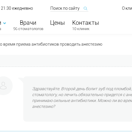
о 21:30 ежедневно
О кл
и
Врачи
Цены
Контакты
а
96 стоматологов
10 клиник
о время приема антибиотиков проводить анестезию
Здравствуйте. Второй день болит зуб под пломбой,
стоматологу, но лечить обязательно придется с анес
принимаю сильные антибиотики. Можно ли во вре
анестезию?