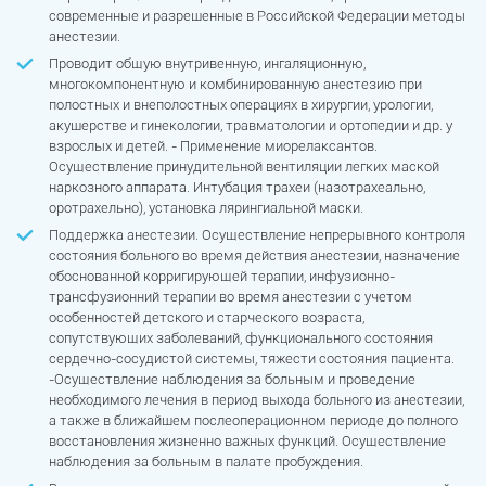
современные и разрешенные в Российской Федерации методы
анестезии.
Проводит общую внутривенную, ингаляционную,
многокомпонентную и комбинированную анестезию при
полостных и внеполостных операциях в хирургии, урологии,
акушерстве и гинекологии, травматологии и ортопедии и др. у
взрослых и детей. - Применение миорелаксантов.
Осуществление принудительной вентиляции легких маской
наркозного аппарата. Интубация трахеи (назотрахеально,
оротрахельно), установка лярингиальной маски.
Поддержка анестезии. Осуществление непрерывного контроля
состояния больного во время действия анестезии, назначение
обоснованной корригирующей терапии, инфузионно-
трансфузионний терапии во время анестезии с учетом
особенностей детского и старческого возраста,
сопутствующих заболеваний, функционального состояния
сердечно-сосудистой системы, тяжести состояния пациента.
-Осуществление наблюдения за больным и проведение
необходимого лечения в период выхода больного из анестезии,
а также в ближайшем послеоперационном периоде до полного
восстановления жизненно важных функций. Осуществление
наблюдения за больным в палате пробуждения.