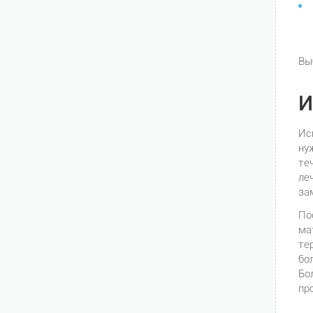
Вы
И
Ис
ну
те
ле
за
По
ма
те
бо
Бо
пр