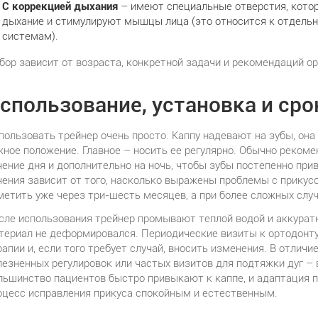
С коррекцией дыхания
– имеют специальные отверстия, кото
дыхание и стимулируют мышцы лица (это относится к отдель
системам).
бор зависит от возраста, конкретной задачи и рекомендаций о
спользование, установка и сро
пользовать трейнер очень просто. Каппу надевают на зубы, она
жное положение. Главное – носить ее регулярно. Обычно рекоме
чение дня и дополнительно на ночь, чтобы зубы постепенно пр
чения зависит от того, насколько выражены проблемы с прикус
метить уже через три-шесть месяцев, а при более сложных случ
сле использования трейнер промывают теплой водой и аккурат
териал не деформировался. Периодические визиты к ортодонт
рапии и, если того требует случай, вносить изменения. В отличи
лезненных регулировок или частых визитов для подтяжки дуг – 
льшинство пациентов быстро привыкают к каппе, и адаптация 
оцесс исправления прикуса спокойным и естественным.