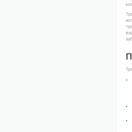
ко
Тр
ис
тр
вз
зу
П
Тр