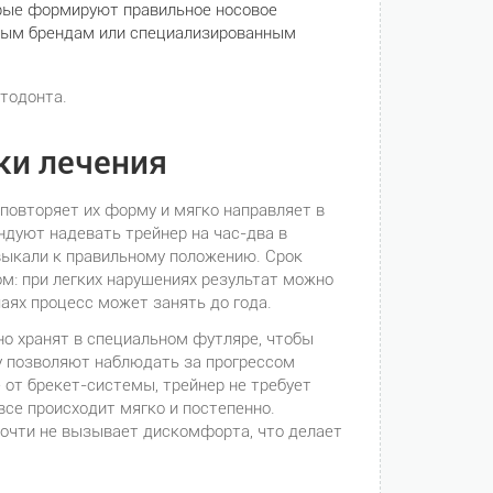
рые формируют правильное носовое
ным брендам или специализированным
ртодонта.
ки лечения
 повторяет их форму и мягко направляет в
ндуют надевать трейнер на час-два в
ивыкали к правильному положению. Срок
ом: при легких нарушениях результат можно
аях процесс может занять до года.
но хранят в специальном футляре, чтобы
у позволяют наблюдать за прогрессом
е от брекет-системы, трейнер не требует
все происходит мягко и постепенно.
почти не вызывает дискомфорта, что делает