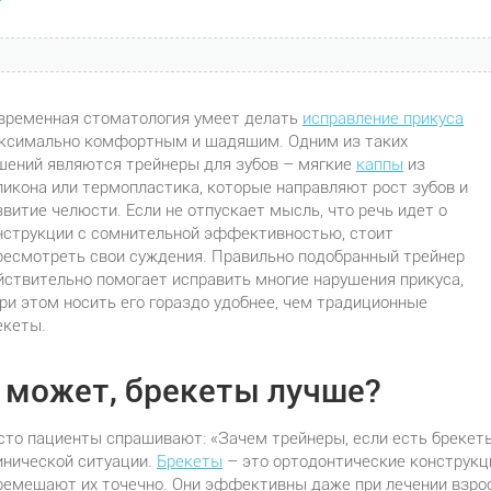
временная стоматология умеет делать
исправление прикуса
ксимально комфортным и щадящим. Одним из таких
шений являются трейнеры для зубов – мягкие
каппы
из
ликона или термопластика, которые направляют рост зубов и
звитие челюсти. Если не отпускает мысль, что речь идет о
нструкции с сомнительной эффективностью, стоит
ресмотреть свои суждения. Правильно подобранный трейнер
йствительно помогает исправить многие нарушения прикуса,
при этом носить его гораздо удобнее, чем традиционные
екеты.
 может, брекеты лучше?
сто пациенты спрашивают: «Зачем трейнеры, если есть брекеты
инической ситуации.
Брекеты
– это ортодонтические конструкц
ремещают их точечно. Они эффективны даже при лечении взрос