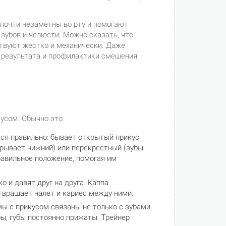
 почти незаметны во рту и помогают
 зубов и челюсти. Можно сказать, что
ствуют жестко и механически. Даже
я результата и профилактики смещения
усом. Обычно это:
тся правильно: бывает открытый прикус
крывает нижний) или перекрестный (зубы
равильное положение, помогая им
о и давят друг на друга. Каппа
отвращает налет и кариес между ними.
ы с прикусом связаны не только с зубами,
бы, губы постоянно прижаты. Трейнер