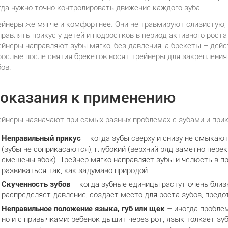
гда нужно точно контролировать движение каждого зуба.
ейнеры же мягче и комфортнее. Они не травмируют слизистую,
правлять прикус у детей и подростков в период активного роста
ейнеры направляют зубы мягко, без давления, а брекеты – дей
рослые после снятия брекетов носят трейнеры для закреплени
бов.
оказания к применению
ейнеры назначают при самых разных проблемах с зубами и прик
Неправильный прикус
– когда зубы сверху и снизу не смыкаю
(зубы не соприкасаются), глубокий (верхний ряд заметно пере
смещены вбок). Трейнер мягко направляет зубы и челюсть в п
развиваться так, как задумано природой.
Скученность зубов
– когда зубные единицы растут очень близк
распределяет давление, создает место для роста зубов, пред
Неправильное положение языка, губ или щек
– иногда проблем
но и с привычками: ребенок дышит через рот, язык толкает зу