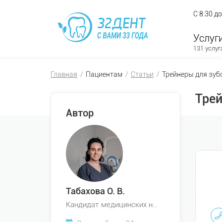
С 8:30 д
Услуг
131 услуг
Главная
Пациентам
Статьи
Трейнеры для зуб
Трей
Автор
Табахова О. В.
Кандидат медицинских наук, Врач стоматолог-ортодонт, Член Профессионального Общества Ортодонтов России