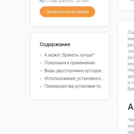
Стаж работы: 24 лет.
Записаться на приём
Со
ма
Содержание
ре
си
А может, брекеты лучше?
ра
Показания к применению
ко
пе
Виды двусторонних ортодонтических аппаратов
де
Использование, установка и сроки лечения
и 
Преимущества установки трейнеров в нашей клинике
бр
А
Ча
кл
пе