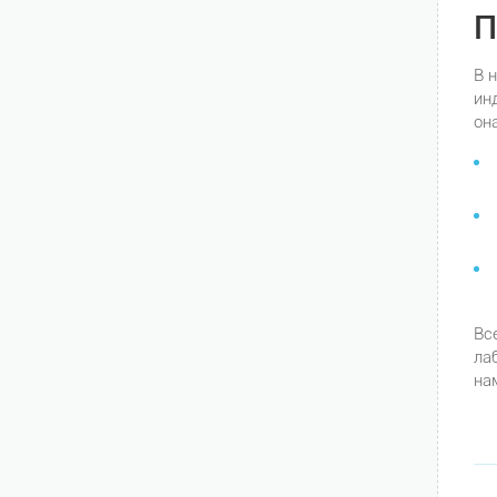
П
В 
ин
он
Вс
ла
на