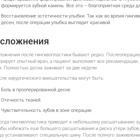
формируется зубной камень. Все это – благоприятная среда 
Восстановление эстетичности улыбки. Так как во время гинги
десен, после операции улыбка выглядит красивой.
сложнения
ложнения после гингивопластики бывают редко. Послеопераци
ерирует опытный врач, а пациент выполняет все рекомендации,
я. Полностью десна заживает за две недели.
сле хирургического вмешательства могут быть:
Боль в прооперированной десне.
Отечность тканей.
Чувствительность зубов в зоне операции.
огда гингивопластика приводит к небольшому расшатыванию зуб
обы избежать еще большего расшатывания и риска утери зубов, 
да устанавливают специальную шину. После полного заживлени