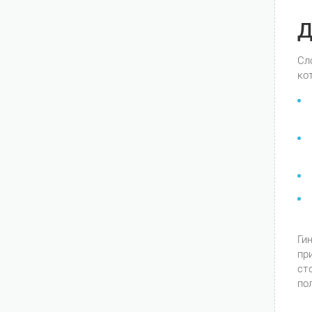
Д
Сл
ко
Ги
пр
ст
по