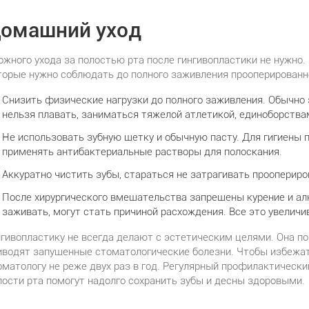
омашний уход
ожного ухода за полостью рта после гингивопластики не нужно.
торые нужно соблюдать до полного заживления прооперированн
Снизить физические нагрузки до полного заживления. Обычно э
нельзя плавать, заниматься тяжелой атлетикой, единоборствам
Не использовать зубную щетку и обычную пасту. Для гигиены 
применять антибактериальные растворы для полоскания.
Аккуратно чистить зубы, стараться не затрагивать прооперир
После хирургического вмешательства запрещены курение и ал
заживать, могут стать причиной расхождения. Все это увелич
нгивопластику не всегда делают с эстетическим целями. Она п
иводят запущенные стоматологические болезни. Чтобы избежат
оматологу не реже двух раз в год. Регулярный профилактическ
лости рта помогут надолго сохранить зубы и десны здоровыми.