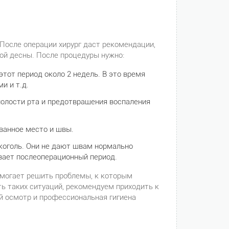
 После операции хирург даст рекомендации,
ой десны. После процедуры нужно:
тот период около 2 недель. В это время
и и т.д.
полости рта и предотвращения воспаления
ованное место и швы.
коголь. Они не дают швам нормально
ивает послеоперационный период.
омогает решить проблемы, к которым
ь таких ситуаций, рекомендуем приходить к
ий осмотр и профессиональная гигиена