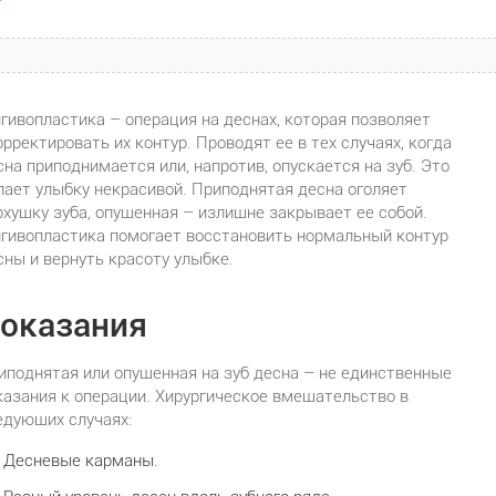
нгивопластика – операция на деснах, которая позволяет
орректировать их контур. Проводят ее в тех случаях, когда
сна приподнимается или, напротив, опускается на зуб. Это
лает улыбку некрасивой. Приподнятая десна оголяет
рхушку зуба, опущенная – излишне закрывает ее собой.
нгивопластика помогает восстановить нормальный контур
сны и вернуть красоту улыбке.
оказания
иподнятая или опущенная на зуб десна – не единственные
казания к операции. Хирургическое вмешательство в
едующих случаях:
Десневые карманы.