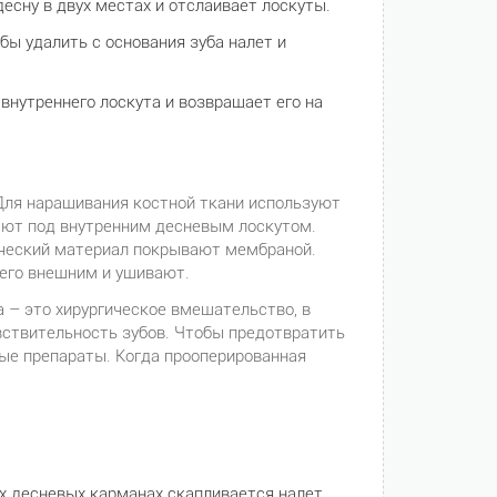
есну в двух местах и отслаивает лоскуты.
бы удалить с основания зуба налет и
внутреннего лоскута и возвращает его на
 Для наращивания костной ткани используют
ют под внутренним десневым лоскутом.
ический материал покрывают мембраной.
 его внешним и ушивают.
а – это хирургическое вмешательство, в
вствительность зубов. Чтобы предотвратить
ые препараты. Когда прооперированная
 десневых карманах скапливается налет,