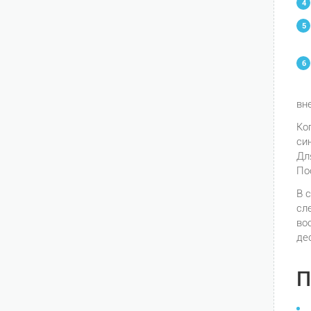
вн
Ко
си
Дл
По
В 
сл
во
де
П