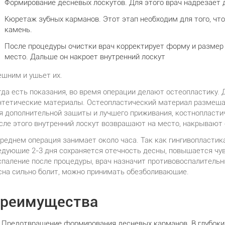
Формирование десневых лоскутов. Для этого врач надрезает д
Кюретаж зубных карманов. Этот этап необходим для того, что
камень.
После процедуры очистки врач корректирует форму и размер 
место. Дальше он накроет внутренний лоскут
ешним и ушьет их.
гда есть показания, во время операции делают остеопластику.
нтетические материалы. Остеопластический материал размеща
я дополнительной защиты и лучшего приживания, костнопласт
сле этого внутренний лоскут возвращают на место, накрывают
среднем операция занимает около часа. Так как гингивопластик
едующие 2-3 дня сохраняется отечность десны, повышается чу
спаление после процедуры, врач назначит противовоспалительн
сна сильно болит, можно принимать обезболивающие.
реимущества
Предотвращение формирования десневых карманов. В глубоких