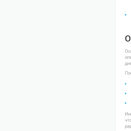
О
Ос
оп
дн
По
Ин
чт
ря