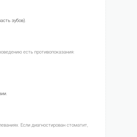
асть зубов).
проведению есть противопоказания:
зии.
леваниях. Если диагностирован стоматит,