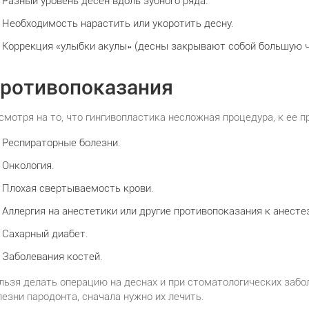
Разный уровень десен вдоль зубного ряда.
Необходимость нарастить или укоротить десну.
Коррекция «улыбки акулы» (десны закрывают собой большую ч
ротивопоказания
смотря на то, что гингивопластика несложная процедура, к ее 
Респираторные болезни.
Онкология.
Плохая свертываемость крови.
Аллергия на анестетики или другие противопоказания к анесте
Сахарный диабет.
Заболевания костей.
льзя делать операцию на деснах и при стоматологических забо
лезни пародонта, сначала нужно их лечить.