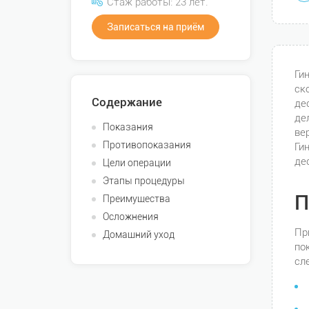
Стаж работы: 23 лет.
Записаться на приём
Ги
ск
Содержание
де
де
Показания
ве
Противопоказания
Ги
де
Цели операции
Этапы процедуры
П
Преимущества
Осложнения
Пр
Домашний уход
по
сл