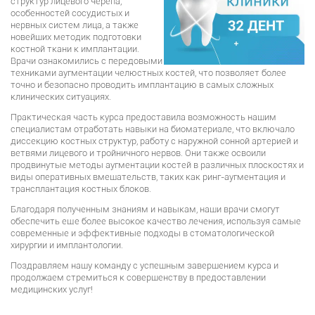
структур лицевого черепа,
особенностей сосудистых и
нервных систем лица, а также
новейших методик подготовки
костной ткани к имплантации.
Врачи ознакомились с передовыми
техниками аугментации челюстных костей, что позволяет более
точно и безопасно проводить имплантацию в самых сложных
клинических ситуациях.
Практическая часть курса предоставила возможность нашим
специалистам отработать навыки на биоматериале, что включало
диссекцию костных структур, работу с наружной сонной артерией и
ветвями лицевого и тройничного нервов. Они также освоили
продвинутые методы аугментации костей в различных плоскостях и
виды оперативных вмешательств, таких как ринг-аугментация и
трансплантация костных блоков.
Благодаря полученным знаниям и навыкам, наши врачи смогут
обеспечить еще более высокое качество лечения, используя самые
современные и эффективные подходы в стоматологической
хирургии и имплантологии.
Поздравляем нашу команду с успешным завершением курса и
продолжаем стремиться к совершенству в предоставлении
медицинских услуг!