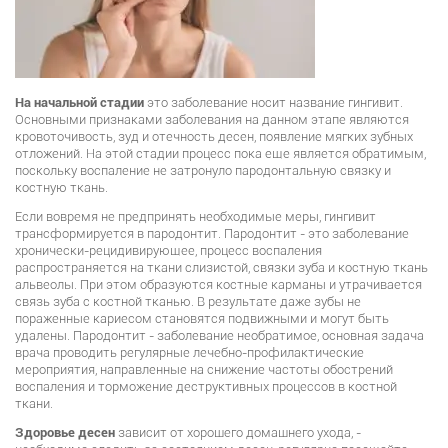
На начальной стадии
это заболевание носит название гингивит.
Основными признаками заболевания на данном этапе являются
кровоточивость, зуд и отечность десен, появление мягких зубных
отложений. На этой стадии процесс пока еще является обратимым,
поскольку воспаление не затронуло пародонтальную связку и
костную ткань.
Если вовремя не предпринять необходимые меры, гингивит
трансформируется в пародонтит. Пародонтит - это заболевание
хронически-рецидивирующее, процесс воспаления
распространяется на ткани слизистой, связки зуба и костную ткань
альвеолы. При этом образуются костные карманы и утрачивается
связь зуба с костной тканью. В результате даже зубы не
пораженные кариесом становятся подвижными и могут быть
удалены. Пародонтит - заболевание необратимое, основная задача
врача проводить регулярные лечебно-профилактические
мероприятия, направленные на снижение частоты обострений
воспаления и торможение деструктивных процессов в костной
ткани.
Здоровье десен
зависит от хорошего домашнего ухода, -