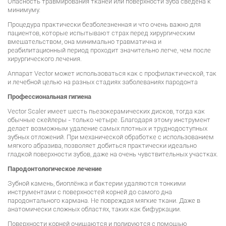
Опасность травмирования тканей или поверхности зуба сведена к
минимуму.
Процедура практически безболезненная и что очень важно для
пациентов, которые испытывают страх перед хирургическим
вмешательством, она минимально травматична и
реабилитационный период проходит значительно легче, чем после
хирургического лечения.
Аппарат Vector может использоваться как с профилактической, так
и лечебной целью на разных стадиях заболеваниях пародонта
Профессиональная гигиена
Vector Scaler имеет шесть пьезокерамических дисков, тогда как
обычные скейлеры - только четыре. Благодаря этому инструмент
делает возможным удаление самых плотных и труднодоступных
зубных отложений. При механической обработке с использованием
мягкого абразива, позволяет добиться практически идеально
гладкой поверхности зубов, даже на очень чувствительных участках.
Пародонтологическое лечение
Зубной камень, биоплёнка и бактерии удаляются тонкими
инструментами с поверхностей корней до самого дна
пародонтального кармана. Не повреждая мягкие ткани. Даже в
анатомически сложных областях, таких как бифуркации.
Поверхности корней очищаются и полируются с помощью