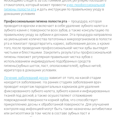
необходимо следить за состоянием десен, регулярно посещайте
стоматолога, который может провести
курс профессиональной
гигиены полости рта
и дать инструкции по правильному уходу в
домашних условиях
Профессиональная гигиена полости рта
– процедура, которая
проводится врачом и включает в себя удаление зубного налета и
зубного камня с поверхности всех зубов, а также консультацию по
правильному уходу за зубами и деснами. Эта процедура направлена
на уменьшение количества патогенных микроорганизмов в полости
рта и помогает предотвратить кариес, заболевания десен, а кроме
того, после проведения профессиональной чистки зубы выглядят
чистыми и блестящими. Закрепить результаты профессиональной
гигиены поможет регулярная правильная чистка зубов с
использованием индивидуально подобранных средств
гигиены(зубных щеток, паст, ополаскивателей), зубных нитей,
ирригатора в домашних условиях.
Лечение заболеваний десен
зависит от того, на какой стадии
находится заболевание. На ранних стадиях заболевания врач
проводит кюретаж пародонтальных карманов для удаления
фиксированного зубного налета, зубного камня и инфицированных
тканей под десной, а также осуществляют сглаживание
поврежденной поверхности корней зубов, что способствует
прикреплению десны к обработанной поверхности. Для улучшения
контроля над инфекцией могут быть также назначены антибиотики
или антисептики (в том числе в составе зубных паст и