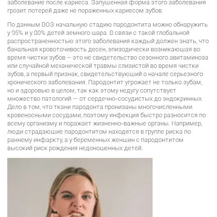
заболевание после кариеса. Запущенная форма этого заболевания
грозит потерей даже не пораженных кариесом зубов.
По данным ВОЗ начальную стадию пародонтита можно обнаружить
у 95% и у 80% детей земного шара. В связи с такой глобальной
распространенностью этого заболевания каждый должен знать, что
банальная кровоточивость десен, эпизодически возникающая во
время чистки зубов – это не свидетельство сезонного авитаминоза
или случайной механической травмы слизистой во время чистки
зубов, а первый признак, свидетельствующий о начале серьезного
хронического заболевания. Пародонтит угрожает не только зубам,
но и здоровью в целом, так как этому недугу сопутствует
множество патологий — от сердечно-сосудистых до эндокринных.
Дело в том, что ткани пародонта пронизаны многочисленными
кровеносными сосудами, поэтому инфекция быстро разносится по
всему организму и поражает жизненно-важные органы. Например,
люди страдающие пародонтитом находятся в группе риска по
раннему инфаркту, а у беременных женщин с пародонтитом
высокий риск рождения недоношенных детей.