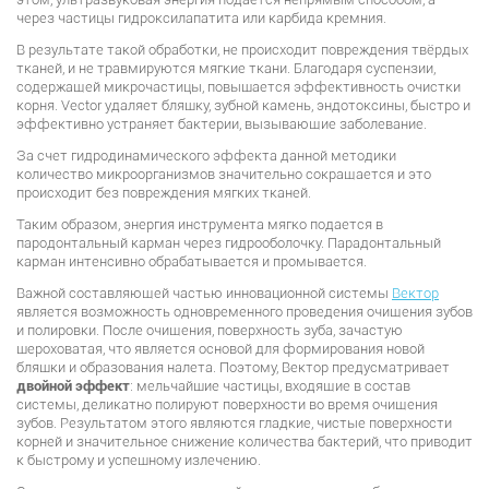
через частицы гидроксилапатита или карбида кремния.
В результате такой обработки, не происходит повреждения твёрдых
тканей, и не травмируются мягкие ткани. Благодаря суспензии,
содержащей микрочастицы, повышается эффективность очистки
корня. Vector удаляет бляшку, зубной камень, эндотоксины, быстро и
эффективно устраняет бактерии, вызывающие заболевание.
За счет гидродинамического эффекта данной методики
количество микроорганизмов значительно сокращается и это
происходит без повреждения мягких тканей.
Таким образом, энергия инструмента мягко подается в
пародонтальный карман через гидрооболочку. Парадонтальный
карман интенсивно обрабатывается и промывается.
Важной составляющей частью инновационной системы
Вектор
является возможность одновременного проведения очищения зубов
и полировки. После очищения, поверхность зуба, зачастую
шероховатая, что является основой для формирования новой
бляшки и образования налета. Поэтому, Вектор предусматривает
двойной эффект
: мельчайшие частицы, входящие в состав
системы, деликатно полируют поверхности во время очищения
зубов. Результатом этого являются гладкие, чистые поверхности
корней и значительное снижение количества бактерий, что приводит
к быстрому и успешному излечению.