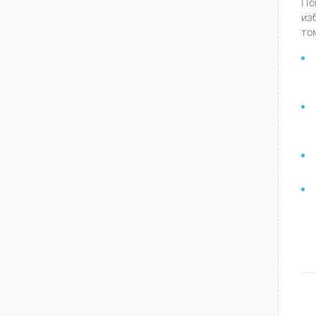
По
из
то