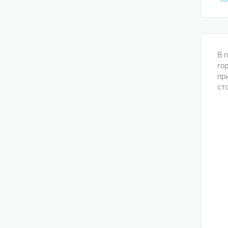
В 
го
пр
ст