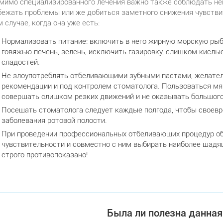
мимо специализированного лечения важно также соблюдать не
бежать проблемы или же добиться заметного снижения чувствит
м случае, когда она уже есть:
Нормализовать питание: включить в него жирную морскую рыбу
говяжью печень, зелень, исключить газировку, слишком кислы
сладостей.
Не злоупотреблять отбеливающими зубными пастами, желатель
рекомендации и под контролем стоматолога. Пользоваться мя
совершать слишком резких движений и не оказывать большого
Посещать стоматолога следует каждые полгода, чтобы своев
заболевания ротовой полости.
При проведении профессиональных отбеливающих процедур об
чувствительности и совместно с ним выбирать наиболее щад
строго противопоказано!
Была ли полезна данная