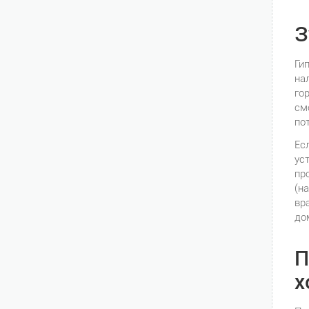
З
Ги
на
го
см
по
Ес
ус
пр
(н
вр
до
П
х