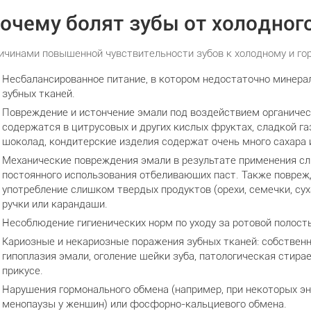
очему болят зубы от холодного
ичинами повышенной чувствительности зубов к холодному и гор
Несбалансированное питание, в котором недостаточно минера
зубных тканей.
Повреждение и истончение эмали под воздействием органическ
содержатся в цитрусовых и других кислых фруктах, сладкой га
шоколад, кондитерские изделия содержат очень много сахара
Механические повреждения эмали в результате применения с
постоянного использования отбеливающих паст. Также повр
употребление слишком твердых продуктов (орехи, семечки, сух
ручки или карандаши.
Несоблюдение гигиенических норм по уходу за ротовой полост
Кариозные и некариозные поражения зубных тканей: собственн
гипоплазия эмали, оголение шейки зуба, патологическая стир
прикусе.
Нарушения гормонального обмена (например, при некоторых эн
менопаузы у женщин) или фосфорно-кальциевого обмена.