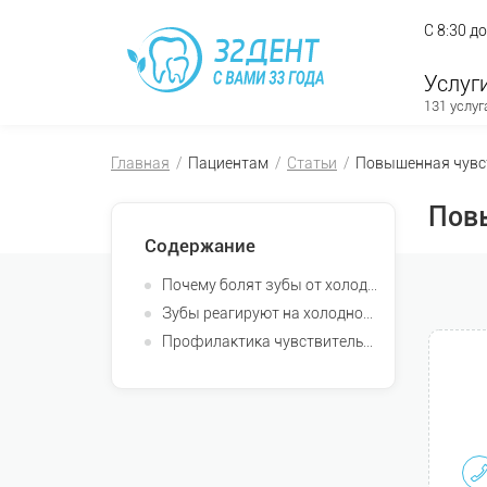
С 8:30 д
Услуг
131 услуг
Главная
Пациентам
Статьи
Повышенная чувст
Повы
Содержание
Почему болят зубы от холодного и горячего?
Зубы реагируют на холодное и горячее: лечение
Профилактика чувствительности зубов к горячему и холодному