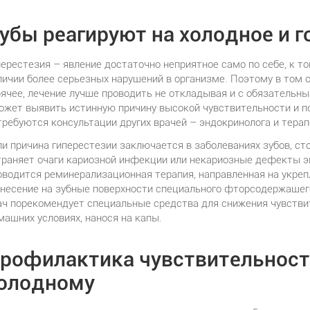
убы реагируют на холодное и г
перестезия – явление достаточно неприятное само по себе, к т
личии более серьезных нарушений в организме. Поэтому в том с
рячее, лечение лучше проводить не откладывая и с обязательн
ожет выявить истинную причину высокой чувствительности и по
требуются консультации других врачей – эндокринолога и терап
ли причина гиперестезии заключается в заболеваниях зубов, ст
траняет очаги кариозной инфекции или некариозные дефекты эм
оводится реминерализационная терапия, направленная на укреп
анесение на зубные поверхности специального фторсодержащего
ач порекомендует специальные средства для снижения чувстви
машних условиях, нанося на капы.
рофилактика чувствительности
олодному