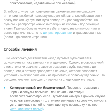
прикосновение, надавливание при жевании).
В любом случае при появлении выраженных или не слишком
интенсивных болей человеку следует обязательно обращаться к
врачу, поскольку пульпит зуба приводит к распаду собственно
пульпы и распространению инфекции на корень и подлежащие
ткани. Причем болеть могут и зубы с кариозными полостями, и
ранее пролеченные, но не
депульпированные
, и травмированные
(вплоть до сколов и трещин).
Способы лечения
Еще несколько десятилетий назад пульпит зуба считался
однозначным показанием к его удалению. Однако в современной
стоматологии врачи стараются сохранить зубы пациента до
последнего, а потому проводится лечение, которое позволяет
устранить очаг воспаления и не прибегать к полному удалению. На
сегодня лечение проводится одним из следующих методов:
Консервативный, или биологический
. Позволяет сохранить
нервы и сосуды, возможен при начальной стадии
воспалительного процесса. Пульповая камера в данном случае
не вскрывается, врач тщательно вычищает кариозную полость,
устанавливает лечебно-изоляционную прокладку и на нее
устанавливает пломбу
.