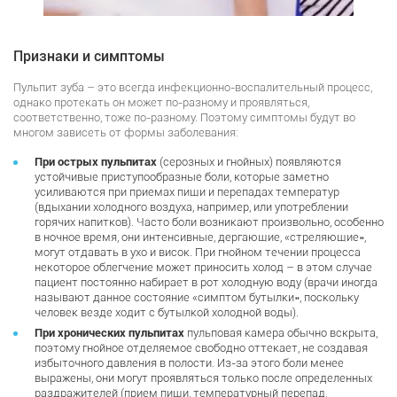
Признаки и симптомы
Пульпит зуба – это всегда инфекционно-воспалительный процесс,
однако протекать он может по-разному и проявляться,
соответственно, тоже по-разному. Поэтому симптомы будут во
многом зависеть от формы заболевания:
При острых пульпитах
(серозных и гнойных) появляются
устойчивые приступообразные боли, которые заметно
усиливаются при приемах пищи и перепадах температур
(вдыхании холодного воздуха, например, или употреблении
горячих напитков). Часто боли возникают произвольно, особенно
в ночное время, они интенсивные, дергающие, «стреляющие»,
могут отдавать в ухо и висок. При гнойном течении процесса
некоторое облегчение может приносить холод – в этом случае
пациент постоянно набирает в рот холодную воду (врачи иногда
называют данное состояние «симптом бутылки», поскольку
человек везде ходит с бутылкой холодной воды).
При хронических пульпитах
пульповая камера обычно вскрыта,
поэтому гнойное отделяемое свободно оттекает, не создавая
избыточного давления в полости. Из-за этого боли менее
выражены, они могут проявляться только после определенных
раздражителей (прием пищи, температурный перепад,