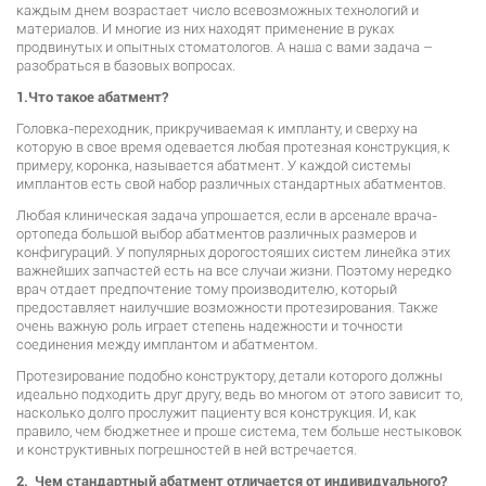
каждым днем возрастает число всевозможных технологий и
материалов. И многие из них находят применение в руках
продвинутых и опытных стоматологов. А наша с вами задача –
разобраться в базовых вопросах.
1.Что такое абатмент?
Головка-переходник, прикручиваемая к импланту, и сверху на
которую в свое время одевается любая протезная конструкция, к
примеру, коронка, называется абатмент. У каждой системы
имплантов есть свой набор различных стандартных абатментов.
Любая клиническая задача упрощается, если в арсенале врача-
ортопеда большой выбор абатментов различных размеров и
конфигураций. У популярных дорогостоящих систем линейка этих
важнейших запчастей есть на все случаи жизни. Поэтому нередко
врач отдает предпочтение тому производителю, который
предоставляет наилучшие возможности протезирования. Также
очень важную роль играет степень надежности и точности
соединения между имплантом и абатментом.
Протезирование подобно конструктору, детали которого должны
идеально подходить друг другу, ведь во многом от этого зависит то,
насколько долго прослужит пациенту вся конструкция. И, как
правило, чем бюджетнее и проще система, тем больше нестыковок
и конструктивных погрешностей в ней встречается.
2. Чем стандартный абатмент отличается от индивидуального?