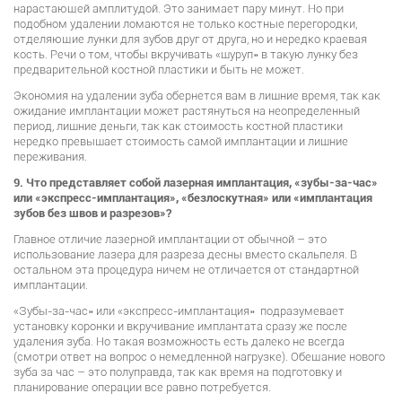
нарастающей амплитудой. Это занимает пару минут. Но при
подобном удалении ломаются не только костные перегородки,
отделяющие лунки для зубов друг от друга, но и нередко краевая
кость. Речи о том, чтобы вкручивать «шуруп» в такую лунку без
предварительной костной пластики и быть не может.
Экономия на удалении зуба обернется вам в лишние время, так как
ожидание имплантации может растянуться на неопределенный
период, лишние деньги, так как стоимость костной пластики
нередко превышает стоимость самой имплантации и лишние
переживания.
9. Что представляет собой лазерная имплантация, «зубы-за-час»
или «экспресс-имплантация», «безлоскутная» или «имплантация
зубов без швов и разрезов»?
Главное отличие лазерной имплантации от обычной – это
использование лазера для разреза десны вместо скальпеля. В
остальном эта процедура ничем не отличается от стандартной
имплантации.
«Зубы-за-час» или «экспресс-имплантация» подразумевает
установку коронки и вкручивание имплантата сразу же после
удаления зуба. Но такая возможность есть далеко не всегда
(смотри ответ на вопрос о немедленной нагрузке). Обещание нового
зуба за час – это полуправда, так как время на подготовку и
планирование операции все равно потребуется.