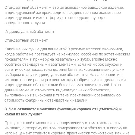
Стандартный абатмент – это штампованное заводское изделие,
индивидуальный же производится в единственном экземпляре
индивидуально и имеет форму, строго подходящую для
определенного случая.
Индивидуальный абатмент
Стандартный абатмент
Какой из них лучше для пациента? В режиме жесткой экономики,
когда работа не претендует на хай-класс, особенно по эстетическим
показателям, к примеру, на жевательных зубах, вполне можно
обойтись стандартными абатментами. Если же и срок службы, и
эстетические показатели должны быть максимальными лучшим
выбором станут индивидуальные абатменты. На заре развития
имплантологии разница в цене между фабричными и сделанными
индивидуально абатментами была весьма значительной. Но на
данный момент, стоимость индивидуальных абатментов,
выполненных из циркония и титана, практически сравнялась со
стоимость фабричных стандартных изделий.
3. Чем отличается винтовая фиксация коронок от цементной, и
какая из них лучше?
При цементной фиксации в распоряжении у стоматологов есть
имплант, к которому винтом прикручивается абатмент, а сверху на
него на цемент ставится коронка, практически точно также, как и на