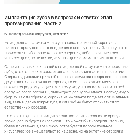
Имплантация зубов в вопросах и ответах. Этап
протезирования. Часть 2.
6. Немедленная нагрузка, что это?
Немедленная нагрузка – это установка временной коронки на
имплант сразу после его внедрения в костную ткань. Зачастую это
происходит либо сразу же после операции, либо в течение трех-
четырех дней, но не позже, чем на 7 дней с момента имплантации.
Одно из главных показаний к немедленной нагрузке – это передние
зубы, отсутствие которых отрицательно сказывается на эстетике.
Сверкать дырками при улыбке или во время разговора весь период
до установки постоянных коронок, то есть несколько месяцев,
захочется редкому пациенту. К тому же, установка коронки на зуб
сразу же после операции, вынуждает десну принимать необходимую
форму. Таким образом, коронка на импланте получает оптимальный
вид, ведь и десна вокруг зуба, и сам зуб не будут отличаться от
естественных соседей.
Но это отнюдь не значит, что если поставить коронку не сразу, а
позже, десна будет некрасивой. Это может быть затруднительно,
более длительно и, возможно, потребуется дополнительное
хирургическое вмешательство на десне, но на эстетике отсрочка