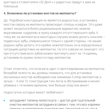
доктора и стоматологи «32 Дент» с радостью придут к вам на
помощью.
4. Возможна ли установка мостов на импланты?
Да. Подобная конструкция не является редкостью, и установка
мостов сверху на импланты происходит сплошь и рядом. Это даже
может оказаться более рациональным вариантом, нежели
вкручивание «шурупов» в лунку каждого отсутствующего зуба. К
тому же, на имплантах в некоторых случаях можно делать консоли –
подвесные зубы, опирающиеся только с одной стороны. На наших
родных зубах делать это крайне нежелательно, но в определенных
ситуациях допустимо на имплантах. Но это совсем не означает, что
при отсутствии всех зубов можно протянуть мост на 14 единиц,
установив по краям челюсти пару имплантов.
Стоит отметить, что если речь идет о протезировании на имплантах
беззубой челюсти, вы должны понимать, что для установки
несъемных мостов необходимо как минимум 6 опор-имплантов, а
лучше – 8 или 10. Конструкция тем легче в обслуживании и менее
уязвима с течением времени, чем больше опор она имеет.
Недостатки, которые имеет любой мост:
затрудняет гигиену полости рта – доступ для тщательной
очистки имплантов затруднен в связи с тем, что все коронки
связаны в монолитную конструкцию. Несмотря на то, что в