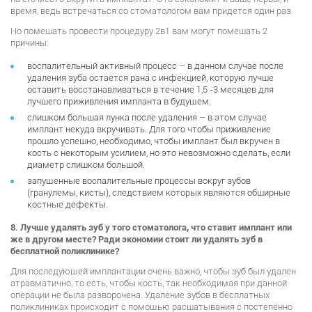
время, ведь встречаться со стоматологом вам придется один раз.
Но помешать провести процедуру 2в1 вам могут помешать 2
причины:
воспалительный активный процесс – в данном случае после
удаления зуба остается рана с инфекцией, которую лучше
оставить восстанавливаться в течение 1,5 -3 месяцев для
лучшего приживления импланта в будущем.
слишком большая лунка после удаления – в этом случае
имплант некуда вкручивать. Для того чтобы приживление
прошло успешно, необходимо, чтобы имплант был вкручен в
кость с некоторым усилием, но это невозможно сделать, если
диаметр слишком большой.
запущенные воспалительные процессы вокруг зубов
(гранулемы, кисты), следствием которых являются обширные
костные дефекты.
8. Лучше удалять зуб у того стоматолога, что ставит имплант или
же в другом месте? Ради экономии стоит ли удалять зуб в
бесплатной поликлинике?
Для последующей имплантации очень важно, чтобы зуб был удален
атравматично, то есть, чтобы кость, так необходимая при данной
операции не была разворочена. Удаление зубов в бесплатных
поликлиниках происходит с помощью расшатывания с постепенно