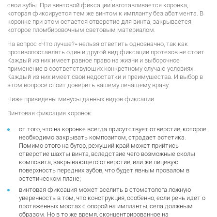
свои зубы. При винтовой фиксации изготавливается коронка,
которая фиксируется тем же винтом к импланту без абатмента. В
коронке при этом остается отверстие для винта, закрывается
которое пломбировочным световым материалом.
На вопрос «Что лучше?» нельзя ответить однозначно, так как
противопоставлять один и другой вид фиксации протезов не стоит.
Каждый из них имеет равное право на жизни и выборочное
применение в соответствующих конкретному случаю условиях.
Каждый из них имеет свои недостатки и преимущества. И выбор в
этом вопросе стоит доверить вашему лечащему врачу.
Ниже приведены минусы данных видов фиксации.
Винтовая фиксация коронок:
от того, что на коронке всегда присутствует отверстие, которое
необходимо закрывать композитом, страдает эстетика.
Помимо этого на бугор, режущий край может прийтись
отверстие шахты винта, вследствие чего возможные сколы
композита, закрывающего отверстие, или же лицевую
поверхность передних зубов, что будет явным провалом в
эстетическом плане;
винтовая фиксация может вселить в стоматолога ложную
уверенность в том, что конструкция, особенно, если речь идет о
протяженных мостах с опорой на импланты, села должным
образом. Но в то же время, сконцентрированное на