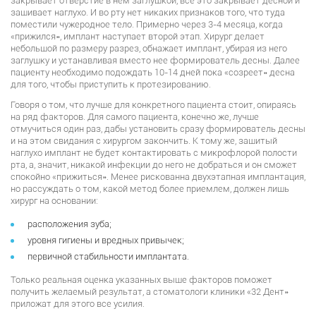
закрывает отверстие в нем заглушкой, все это закрывает десной и
зашивает наглухо. И во рту нет никаких признаков того, что туда
поместили чужеродное тело. Примерно через 3-4 месяца, когда
«прижился», имплант наступает второй этап. Хирург делает
небольшой по размеру разрез, обнажает имплант, убирая из него
заглушку и устанавливая вместо нее формирователь десны. Далее
пациенту необходимо подождать 10-14 дней пока «созреет» десна
для того, чтобы приступить к протезированию.
Говоря о том, что лучше для конкретного пациента стоит, опираясь
на ряд факторов. Для самого пациента, конечно же, лучше
отмучиться один раз, дабы установить сразу формирователь десны
и на этом свидания с хирургом закончить. К тому же, зашитый
наглухо имплант не будет контактировать с микрофлорой полости
рта, а, значит, никакой инфекции до него не добраться и он сможет
спокойно «прижиться». Менее рискованна двухэтапная имплантация,
но рассуждать о том, какой метод более приемлем, должен лишь
хирург на основании:
расположения зуба;
уровня гигиены и вредных привычек;
первичной стабильности имплантата.
Только реальная оценка указанных выше факторов поможет
получить желаемый результат, а стоматологи клиники «32 Дент»
приложат для этого все усилия.