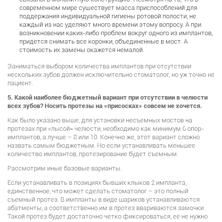
современном мире существует масса приспособлений для
поддержания индивидуальной гигиены ротовой полости, не
каждый из нас уделяют много времени этому вопросу. А при
возникновении каких-либо проблем вокруг одного из имплантов,
придется снимать все коронки, объединенные в мост. А
стоимость их замены окажется немалой.
Заниматься выбором количества имплантов при отсутствии
нескольких зубов должен исключительно стоматолог, но уж точно не
пациент.
5. Какой наиболее бюджетный вариант при отсутствии в челюсти
всех зубов? Носить протезы на «присосках» совсем не хочется.
Как было указано выше, для установки несъемных мостов на
протезах при «лысой» челюсти, необходимо как минимум 6 опор-
имплантов, а лучше – 8 или 10. Конечно же, этот вариант сложно
назвать самым бюджетным. Но если устанавливать меньшее
количество имплантов, протезирование будет съемным.
Рассмотрим иные базовые варианты.
Если устанавливать в позициях бывших клыков 2 импланта,
единственное, что может сделать стоматолог – это полный
съемный протез. В импланты в виде шариков устанавливаются
абатменты, а соответственно им в протез ввариваются замочки.
Такой протез будет достаточно четко фиксироваться, ее не нужно