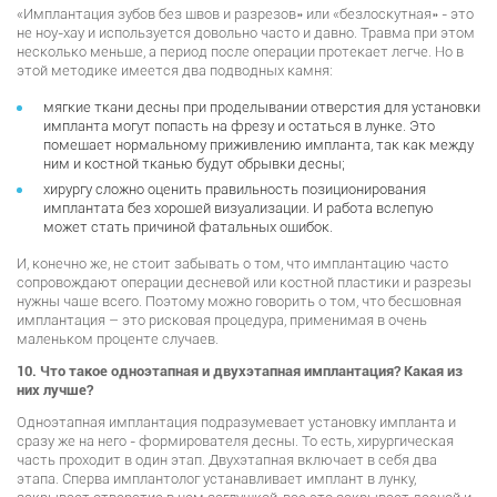
«Имплантация зубов без швов и разрезов» или «безлоскутная» - это
не ноу-хау и используется довольно часто и давно. Травма при этом
несколько меньше, а период после операции протекает легче. Но в
этой методике имеется два подводных камня:
мягкие ткани десны при проделывании отверстия для установки
импланта могут попасть на фрезу и остаться в лунке. Это
помешает нормальному приживлению импланта, так как между
ним и костной тканью будут обрывки десны;
хирургу сложно оценить правильность позиционирования
имплантата без хорошей визуализации. И работа вслепую
может стать причиной фатальных ошибок.
И, конечно же, не стоит забывать о том, что имплантацию часто
сопровождают операции десневой или костной пластики и разрезы
нужны чаще всего. Поэтому можно говорить о том, что бесшовная
имплантация – это рисковая процедура, применимая в очень
маленьком проценте случаев.
10. Что такое одноэтапная и двухэтапная имплантация? Какая из
них лучше?
Одноэтапная имплантация подразумевает установку импланта и
сразу же на него - формирователя десны. То есть, хирургическая
часть проходит в один этап. Двухэтапная включает в себя два
этапа. Сперва имплантолог устанавливает имплант в лунку,