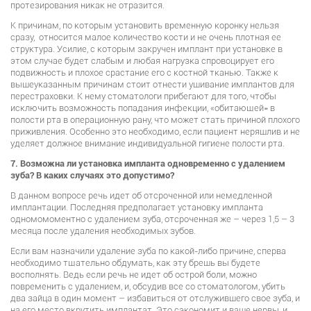
протезирования никак не отразится.
К причинам, по которым установить временную коронку нельзя
сразу, относится малое количество кости и не очень плотная ее
структура. Усилие, с которым закручен имплант при установке в
этом случае будет слабым и любая нагрузка спровоцирует его
подвижность и плохое срастание его с костной тканью. Также к
вышеуказанным причинам стоит отнести ушивание имплантов для
перестраховки. К нему стоматологи прибегают для того, чтобы
исключить возможность попадания инфекции, «обитающей» в
полости рта в операционную рану, что может стать причиной плохого
приживления. Особенно это необходимо, если пациент неряшлив и не
уделяет должное внимание индивидуальной гигиене полости рта.
7. Возможна ли установка импланта одновременно с удалением
зуба? В каких случаях это допустимо?
В данном вопросе речь идет об отсроченной или немедленной
имплантации. Последняя предполагает установку импланта
одномомоментно с удалением зуба, отсроченная же – через 1,5 – 3
месяца после удаления необходимых зубов.
Если вам назначили удаление зуба по какой-либо причине, сперва
необходимо тщательно обдумать, как эту брешь вы будете
восполнять. Ведь если речь не идет об острой боли, можно
повременить с удалением, и, обсудив все со стоматологом, убить
два зайца в один момент – избавиться от отслужившего свое зуба, и
на его место вкрутить имплантат. Это сэкономит и ваше нервы, и