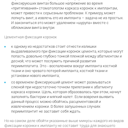
фиксирующих винтах большое напряжение во время
«притягивания» стоматологом каркаса коронок к имплантам,
может привести к серьезным проблемам. К примеру, может
лопнуть винт, а извлечь его из импланта – задача не из простых.
И закончиться это может удалением «шурупа» вместе с
обломками винта внутри.
Цементная фиксация коронок
к одному из недостатков стоит отнести излишки
выдавливаемого при фиксации коронок цемента, которые могут
попасть довольно глубоко тонкой пленкой между абатментом и
десной, что может послужить причиной развития
периимплатита. Это - воспалением вокруг импланта костной
ткани и оно чревато потерей импланта, костной ткани и
установки нового импланта;
со временем фиксирующий цемент может размываться
слюной при недостаточно точном прилегании к абатменту
каркаса коронки. Щель, которая образовалась при этом, начнут
заполнять бактерии и мягкий налет. Если вовремя выявить
данный процесс можно обойтись расцементовкой и
извлечением коронки. В более запущенных случаях
периимплантит не заставит себя ждать.
Но на самом деле обойти указанные выше минусы каждого из видов
фиксации коронки к импланту не составит труда для знающего