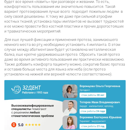
будет все время «ловить» при разговоре и жевании. То есть,
комфортность пользования им значительно повысится. Такой
вариант протезирования лучше всего подходит пожилым людям в
силу своей дешевизны. К тому же даже при сильной атрофии
костных тканей, установка пары имплантов не вызовет трудностей
и ее можно провести без костной пластики и прочих дорогостоящих
и травматических мероприятий.
Для еще лучшей фиксации и применения протеза, занимающего
немного места во рту, необходимо установить 4 импланта. В этом
случае между абатментами будет установлена металлическая
балка, еще крепче удерживающая протез. Сбросить такой протез
даже во время активного пользования им практически невозможно.
Также добавить комфорта пациенту можно, сократив базис протеза
и оставив больше места для языка или неба (если протез
установлен на нижней или верхней челюсти соответственно).