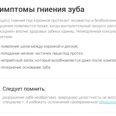
имптомы гниения зуба
оцесс гниения под коронкой протекает незаметно и безболезне
ущения появляются позже, когда воспалительный процесс распро
оседних» вполне здоровых зубных единиц. Немедленная консуль
метили:
появление щели между коронкой и десной;
попадание мелких частичек пищи под протез;
неприятный запах, который возобновляется даже после компле
почернение основание зуба.
Следует помнить:
разрушение зуба необратимо, природную целостность не вос
специалист. А избежать осложнений своевременное
обращени