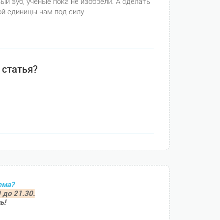
й зуб, ученые пока не изобрели. А сделать
ой единицы нам под силу.
 статья?
ема?
 до 21.30.
ь!