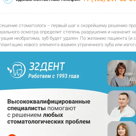
сещение стоматолога – первый шаг к скорейшему решению про
зуального осмотра определит степень разрушения и назначит н
туация необратима, зуб будет удален. По желанию пациента (и
плантацию нового элемента взамен утраченного зуба или изг