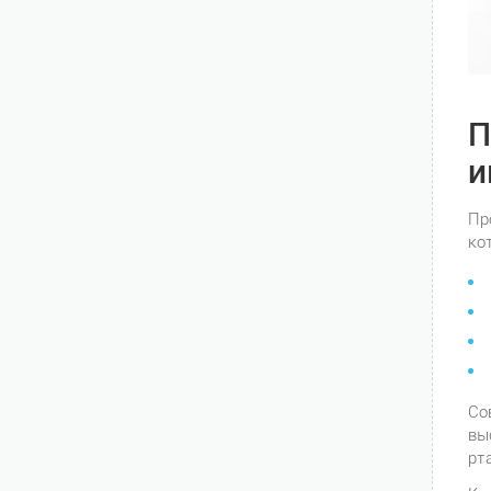
П
и
Пр
ко
Со
вы
рт