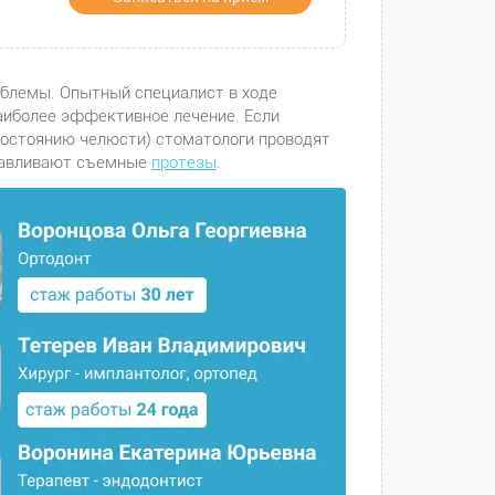
блемы. Опытный специалист в ходе
аиболее эффективное лечение. Если
 состоянию челюсти) стоматологи проводят
отавливают съемные
протезы
.