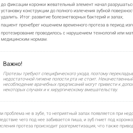
до фиксации коронки жевательный элемент начал разрушатьс
установку конструкции до полного излечения зубной поверхност
удалить. Итог: развитие болезнетворных бактерий и запах;
пациент пренебрег ношением временного протеза в период изг
протезирование проводилось с нарушением технологий или мат
медицинским нормам.
Важно!
Протезы требуют специфического ухода, поэтому перекладыв
недостаточной гигиене полости рта не стоит. Некачественный
несоблюдение врачебных предписаний могут привести к доп
некоторых случаях и к хирургическому вмешательству.
ли проблема не в зубе, то неприятный запах появляется при не
ледствие чего под нее забивается пища, и зуб гниет под коронк
исления протеза происходит разгерметизация, что также привод