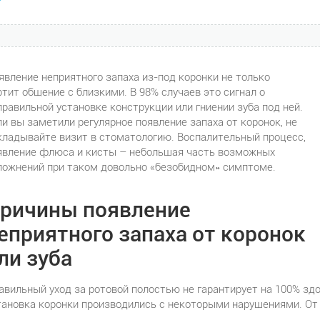
явление неприятного запаха из-под коронки не только
ртит общение с близкими. В 98% случаев это сигнал о
правильной установке конструкции или гниении зуба под ней.
ли вы заметили регулярное появление запаха от коронок, не
кладывайте визит в стоматологию. Воспалительный процесс,
явление флюса и кисты – небольшая часть возможных
ложнений при таком довольно «безобидном» симптоме.
ричины появление
еприятного запаха от коронок
ли зуба
авильный уход за ротовой полостью не гарантирует на 100% здор
тановка коронки производились с некоторыми нарушениями. От з