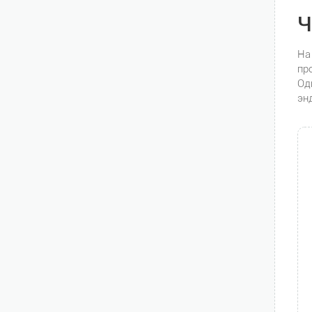
Ч
На
пр
Од
эн