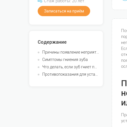
Стаж работы: 20 лет.
Записаться на приём
По
по
Содержание
не
Ес
Причины появление неприятного запаха от коронок или зуба
от
Симптомы гниения зуба
по
ос
Что делать, если зуб гниет под коронкой
Противопоказания для установки протеза и имплантации
П
н
и
Пр
ус