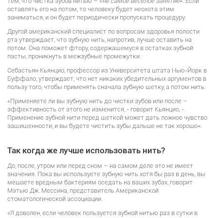
тем, что чистка зубов нитью – «
не самое веселое занятие
». Если
оставлять его на потом, то человеку будет неохота этим
заниматься, и он будет периодически пропускать процедуру.
Другой американский специалист по вопросам здоровья полости
рта утверждает, что зубную нить, напротив, лучше оставить на
потом. Она поможет фтору, содержащемуся в остатках зубной
пасты, проникнуть в межзубные промежутки.
Себастьян Кьянцио, профессор из Университета штата Нью-Йорк в
Буффало, утверждает, что нет никаких убедительных аргументов в
пользу того, чтобы применять сначала зубную щетку, а потом нить.
«Применяете ли вы зубную нить до чистки зубов или после –
эффективность от этого не изменится, - говорит Кьянцио, -
Применение зубной нити перед щеткой может дать ложное чувство
защищенности, и вы будете чистить зубы дальше не так хорошо».
Так когда же лучше использовать нить?
До, после, утром или перед сном – на самом деле это не имеет
значения. Пока вы используете зубную нить хотя бы раз в день, вы
мешаете вредным бактериям оседать на ваших зубах, говорит
Мэтью Дж. Мессина, представитель Американской
стоматологической ассоциации.
«Я доволен, если человек пользуется зубной нитью раз в сутки в