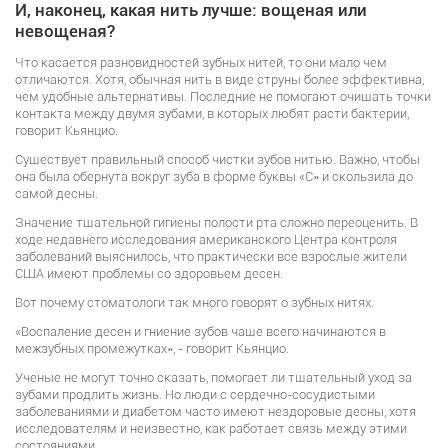
И, наконец, какая нить лучше: вощеная или
невощеная?
Что касается разновидностей зубных нитей, то они мало чем
отличаются. Хотя, обычная нить в виде струны более эффективна,
чем удобные альтернативы. Последние не помогают очищать точки
контакта между двумя зубами, в которых любят расти бактерии,
говорит Кьянцио.
Существует правильный способ чистки зубов нитью. Важно, чтобы
она была обернута вокруг зуба в форме буквы «С» и скользила до
самой десны.
Значение тщательной гигиены полости рта сложно переоценить. В
ходе недавнего исследования американского Центра контроля
заболеваний выяснилось, что практически все взрослые жители
США имеют проблемы со здоровьем десен.
Вот почему стоматологи так много говорят о зубных нитях.
«Воспаление десен и гниение зубов чаще всего начинаются в
межзубных промежутках», - говорит Кьянцио.
Ученые не могут точно сказать, помогает ли тщательный уход за
зубами продлить жизнь. Но люди с сердечно-сосудистыми
заболеваниями и диабетом часто имеют нездоровые десны, хотя
исследователям и неизвестно, как работает связь между этими
состояниями.