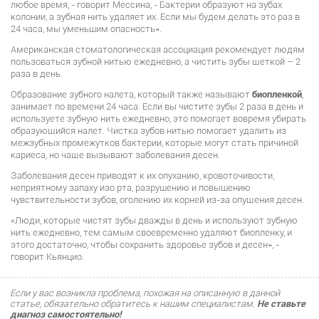
любое время, - говорит Мессина, - Бактерии образуют на зубах
колонии, а зубная нить удаляет их. Если мы будем делать это раз в
24 часа, мы уменьшим опасность».
Американская стоматологическая ассоциация рекомендует людям
пользоваться зубной нитью ежедневно, а чистить зубы щеткой – 2
раза в день.
Образование зубного налета, который также называют
биопленкой
,
занимает по времени 24 часа. Если вы чистите зубы 2 раза в день и
используете зубную нить ежедневно, это помогает вовремя убирать
образующийся налет. Чистка зубов нитью помогает удалить из
межзубных промежутков бактерии, которые могут стать причиной
кариеса, но чаще вызывают заболевания десен.
Заболевания десен приводят к их опуханию, кровоточивости,
неприятному запаху изо рта, разрушению и повышению
чувствительности зубов, оголению их корней из-за опущения десен.
«Люди, которые чистят зубы дважды в день и используют зубную
нить ежедневно, тем самым своевременно удаляют биопленку, и
этого достаточно, чтобы сохранить здоровье зубов и десен», -
говорит Кьянцио.
Если у вас возникла проблема, похожая на описанную в данной
статье, обязательно обратитесь к нашим специалистам.
Не ставьте
диагноз самостоятельно!