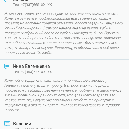
Тел. +7(937)668-XX-XX
Я являюсь клиентом клиники уже на протяжении нескольких лет.
Хочется отметить профессионализм всех врачей, которых я
посетил, но особенно хочется отметить и поблагодарить Панусенко
Ирину Владимировну. С самого начала она мне лечила зубы и
повторных обращений после её работы никогда не было. Помимо
того, что с ней приятно общаться, она также всегда ясно описывает,
что сейчас случилось и, какое лечение может быть наилучшим в
каждом конкретном случае. Рекомендую обращаться к ней всем
своим знакомым. Спасибо!
Нина Евгеньевна
Тел. +7(954)727-XX-XX
Хочу поблагодарить стоматолога и понимающую женщину
Алешечкину Елену Владимировну. В стоматологию я пришла
прощаться с зубами, с деснами начались проблемы, и щели между
зубами появились. Врач объяснила, что для моего возраста это
частое явление, нарушение гормонального баланса приводит к
пародонтозу, а это не смертельно и достаточно просто и недорого
лечится.
Валерий