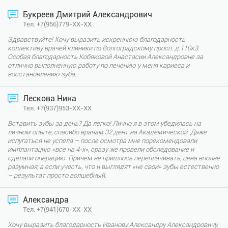
Букреев Дмитрий Александрович
Тел. +7(956)779-XX-XX
Здравствуйте! Хочу выразить искреннюю благодарность
коллективу врачей клиники по Волгоградскому просп. д.110к3.
Особая благодарность Кобяковой Анастасии Александровне за
отлично выполненную работу по лечению у меня кариеса и
восстановлению зуба.
Лескова Нина
Тел. +7(937)953-XX-XX
Вставить зубы за день? Да легко! Лично я в этом убедилась на
личном опыте, спасибо врачам 32 дент на Академической. Даже
испугаться не успела – после осмотра мне порекомендовали
имплантацию «все на 4-х», сразу же провели обследование и
сделали операцию. Причем не пришлось переплачивать, цена вполне
разумная, а если учесть, что и выглядят «не свои» зубы естественно
– результат просто волшебный.
Александра
Тел. +7(941)670-XX-XX
Хочу выразить благодарность Иванову Александру Александровичу.