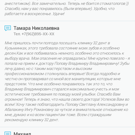
анестетиком). Все замечательно. Теперь не боится стоматологов ))
Спасибо, нам у вас понравилось (были впервые). Удобно, что
работаете в воскресенье. Удачи!
Тамара Николаевна
Тел. +7(962)895-XX-XX
Мне пришлось почти полгода посещать клинику 32 дент в
Кузьминках, этого требовала состояние моих зубов и особенно
десен.Как и все побаивалась немного, особенно это относилось к
выбору врача. Мои опасения не оправдались! Мне крупно повезло - я
попала на прием к доктору Попову Владимиру Владимировичу! Зубы
лечу давно, но с таким мастерством и высоким
профессионализмом столкнулась впервые! Всегда подробно и
честно он проговаривал со мной все манипуляции, которые мне
предстояли. Что мне особенно понравилось так это то, что
Владимир Владимирович старался максимально учесть и мои
эстетические требования по поводу моей улыбки. Спасибо Вам
огромное! Теперь я знаю, что нашла своего доктора! Успехов Вам во
всем! Хочу также поблагодарить Попову Светлану Александровну и
Абалакину Ингу Романовну за чуткое и внимательное отношение ко
мне, думаю и ко всем пациентам тоже. Всем страждущим
рекомендую клинику 32 дент.
Михаил