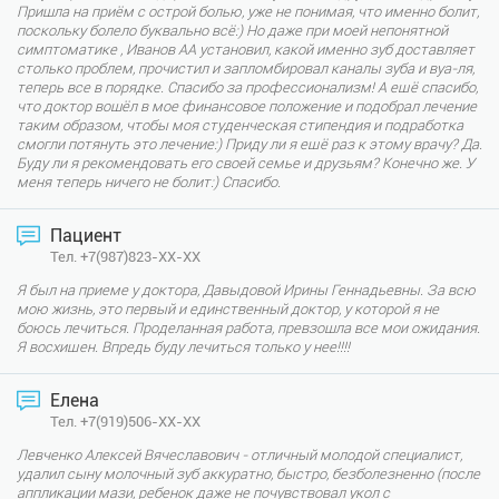
Пришла на приём с острой болью, уже не понимая, что именно болит,
поскольку болело буквально всё:) Но даже при моей непонятной
симптоматике , Иванов АА установил, какой именно зуб доставляет
столько проблем, прочистил и запломбировал каналы зуба и вуа-ля,
теперь все в порядке. Спасибо за профессионализм! А ещё спасибо,
что доктор вошёл в мое финансовое положение и подобрал лечение
таким образом, чтобы моя студенческая стипендия и подработка
смогли потянуть это лечение:) Приду ли я ещё раз к этому врачу? Да.
Буду ли я рекомендовать его своей семье и друзьям? Конечно же. У
меня теперь ничего не болит:) Спасибо.
Пациент
Тел. +7(987)823-XX-XX
Я был на приеме у доктора, Давыдовой Ирины Геннадьевны. За всю
мою жизнь, это первый и единственный доктор, у которой я не
боюсь лечиться. Проделанная работа, превзошла все мои ожидания.
Я восхищен. Впредь буду лечиться только у нее!!!!
Елена
Тел. +7(919)506-XX-XX
Левченко Алексей Вячеславович - отличный молодой специалист,
удалил сыну молочный зуб аккуратно, быстро, безболезненно (после
аппликации мази, ребенок даже не почувствовал укол с