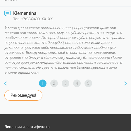
Klementina
Тел. +7(984)499-XX-XX
У меня хроническое воспаление десен, периодически даже при
лечении они кровоточат, поэтому за зубами приходится следить с
особым вниманием. Потеряв 2 соседних зуба в результате травмы,
я приготовилась ходить беззубой, ведь с патологиями десен
установка протезов либо невозможна, либо имеет заоблачную
стоимость. Выход предложил мой стоматолог из поликлиники,
отправив «по блату» к Калюжному Максиму Вячеславовичу. После
осмотра врач рекомендовал бюгельные протезы, я согласилась, о
чем не пожалела. Не трут, что важно при больных деснах и цена
вполне адекватная.
1
2
3
4
5
Рекомендую!
Лицензии и сертификаты