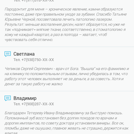
Тел. +7(977)318-XX-XX
Пародонтит для меня – хроническое явление, камни образуются
постоянно, даже при правильном уходе за зубами. Спасибо Татьяне
Юрьевне Черной, посоветовала лечить патологию лазером.
Результат: меньше воспаления десен, налет образуется, но уже не
так «поднимает» мягкие ткани, соответственно, в стоматологию я
хожу не каждый квартал, а раз в полгода – хватает, чтоб
чувствовать себя отлично.
Светлана
Тел. +7(938)750-XX-XX
Чепиков Сергей Сергеевич - врач от Бога. "Вышла" на его фамилию и
на клинику по положительным отзывам, лично убедилась в том, что
работу этот человек выполняет не за деньги, а за совесть. Хотя и
денег за такую работу не жалко
Владимир
Тел. +7(908)287-XX-XX
Благодарен Тетереву Ивану Владимировичу за быструю помощь.
Поломанный зуб восстановил без долгих походов по врачам и
дорогих имплантов, по совету доктора установили виниры. Все ок,
пломбы даже не ощущаю, главное жевать не страшно, держится как
влитая.