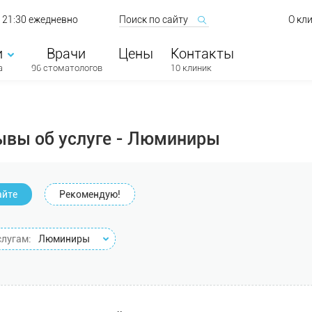
о 21:30 ежедневно
О кл
и
Врачи
Цены
Контакты
а
96 стоматологов
10 клиник
ывы об услуге - Люминиры
айте
Рекомендую!
слугам:
Люминиры