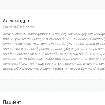
Александра
Тел. +7(959)447-XX-XX
Хочу выразить благодарность Иванову Александру Александр
болью, уже не понимая, что именно болит, поскольку болело б
непонятной симптоматике , Иванов АА установил, какой имен
прочистил и запломбировал каналы зуба и вуа-ля, теперь все 
профессионализм! А ещё спасибо, что доктор вошёл в мое ф
лечение таким образом, чтобы моя студенческая стипендия и
лечение:) Приду ли я ещё раз к этому врачу? Да. Буду ли я р
друзьям? Конечно же. У меня теперь ничего не болит:) Спасиб
Пациент