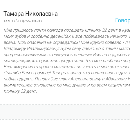
Тамара Николаевна
Говор
Тел. +7(900)755-XX-XX
Мне пришлось почти полгода посещать клинику 32 дент в Куз
моих зубов и особенно десен.Как и все побаивалась немного,
врача. Мои опасения не оправдались! Мне крупно повезло - я 
Владимиру Владимировичу! Зубы лечу давно, но с таким мас
профессионализмом столкнулась впервые! Всегда подробно и 
манипуляции, которые мне предстояли. Что мне особенно пон
Владимирович старался максимально учесть и мои эстетичес
Спасибо Вам огромное! Теперь я знаю, что нашла своего докт
поблагодарить Попову Светлану Александровну и Абалакину И
внимательное отношение ко мне, думаю и ко всем пациента
клинику 32 дент.