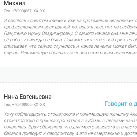
Михаил
Тел. +7(990)867-XX-XX
Я являюсь клиентом клиники уже на протяжении нескольких л
профессионализм всех врачей, которых я посетил, но особен
Панусенко Ирину Владимировну. С самого начала она мне леч
её работы никогда не было. Помимо того, что с ней приятно о
описывает, что сейчас случилось и, какое лечение может б
случае. Рекомендую обращаться к ней всем своим знакомым.
Нина Евгеньевна
Говорит о 
Тел. +7(949)906-XX-XX
Хочу поблагодарить стоматолога и понимающую женщину Але
стоматологию я пришла прощаться с зубами, с деснами нача
появились. Врач объяснила, что для моего возраста это част
баланса приводит к пародонтозу, а это не смертельно и доста