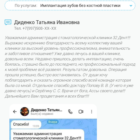
По услугам:
Имплантация зубов без костной пластики
Диденко Татьяна Ивановна
Тел. +7(997)508-XX-XX
Уважаемая администрация стоматологической клиники 32 Дент!!!
Выражаю искреннию благодарность всему коллективу вашей
клиники за высокий уровень профессионализма, внимательность
и заботливое отношение!! Уже давно лечусь в вашей клинике,
довольна всем. Недавно пришлось делать инплантацию, очень
боялась, страшно было до последнего, но профессиональный подход
к моей проблеме всё развеял. Результатом довольна. Операция
прошла успешно, быстро востановилась. От души хочу
поблагодарить и сказать огромное спасибо всей команде которая
была со мной. Отдельное спасибо доктору Попову В. В. (У него я уже
давно лечусь) и Серёгину С. С. Врачи от бога, Ассы своего дела!!!
Дальнейшего Вам процветания и всех благ!!!!